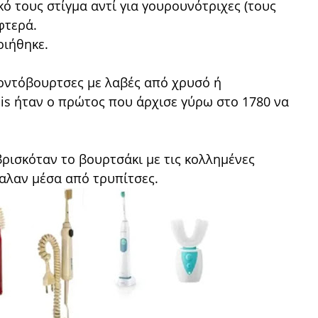
ό τους στίγμα αντί για γουρουνότριχες (τους
φτερά.
οιήθηκε.
οντόβουρτσες με λαβές από χρυσό ή
is ήταν ο πρώτος που άρχισε γύρω στο 1780 να
βρισκόταν το βουρτσάκι με τις κολλημένες
αλαν μέσα από τρυπίτσες.