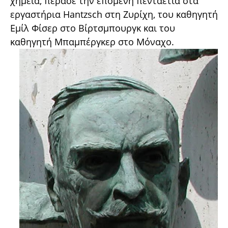
χημεία, πέρασε την επόμενη πενταετία στα
εργαστήρια Hantzsch στη Ζυρίχη, του καθηγητή
Εμίλ Φίσερ στο Βίρτσμπουργκ και του
καθηγητή Μπαμπέργκερ στο Μόναχο.