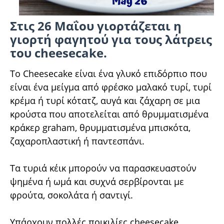
Στις 26 Μαΐου γιορτάζεται η
γιορτή φαγητού για τους λάτρεις
του cheesecake.
Το Cheesecake είναι ένα γλυκό επιδόρπιο που
είναι ένα μείγμα από φρέσκο ​​μαλακό τυρί, τυρί
κρέμα ή τυρί κότατζ, αυγά και ζάχαρη σε μια
κρούστα που αποτελείται από θρυμματισμένα
κράκερ graham, θρυμματισμένα μπισκότα,
ζαχαροπλαστική ή παντεσπάνι.
Τα τυριά κέικ μπορούν να παρασκευαστούν
ψημένα ή ωμά και συχνά σερβίρονται με
φρούτα, σοκολάτα ή σαντιγί.
Υπάρχουν πολλές ποικιλίες cheesecake.