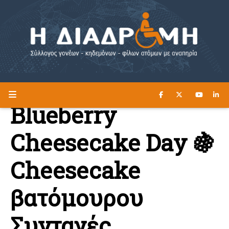
ΔΙΑΒΑΣΤΕ ΕΔΩ ►
Η ΔΙΑΔΡΟΜΗ
Blueberry
Cheesecake Day 🍇
Cheesecake
βατόμουρου
Συνταγές