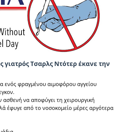
ς γιατρός Τσαρλς Ντότερ έκανε την
μα ενός φραγμένου αιμοφόρου αγγείου
εγκον.
ν ασθενή να αποφύγει τη χειρουργική
λά έφυγε από το νοσοκομείο μέρες αργότερα
άδια...