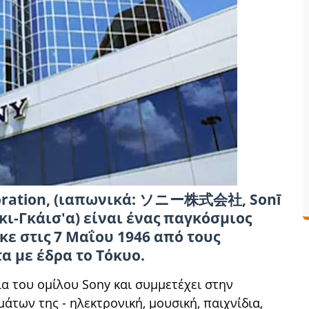
poration, (ιαπωνικά: ソニー株式会社‎, Sonī
κι-Γκάισ'α) είναι ένας παγκόσμιος
ε στις 7 Μαΐου 1946 από τους
α με έδρα το Τόκυο.
εία του ομίλου Sony και συμμετέχει στην
άτων της - ηλεκτρονική, μουσική, παιχνίδια,