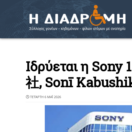
Ιδρύεται η So
社‎, Sonī Kabushi
ΤΕΤΆΡΤΗ 6 ΜΑΪ́ 2026