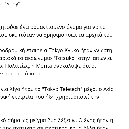
ε "Sony".
ζητούσε ένα ρομαντισμένο όνομα για να το
οι, σκεπτόταν να χρησιμοποιει τα αρχικά του,
ηροδρομική εταιρεία Tokyo Kyuko ήταν γνωστή
ασιακά το ακρωνύμιο "Totsuko" στην Ιαπωνία,
ς Πολιτείες, η Morita ανακάλυψε ότι οι
ν αυτό το όνομα.
α λίγο ήταν το "Tokyo Teletech" μέχρι ο Akio
νική εταιρεία που ήδη χρησιμοποιεί την
ικό σήμα ως μείγμα δύο λέξεων. Ο ένας ήταν η
α της ηχητικής και ηχητικής, και η άλλη ήταν