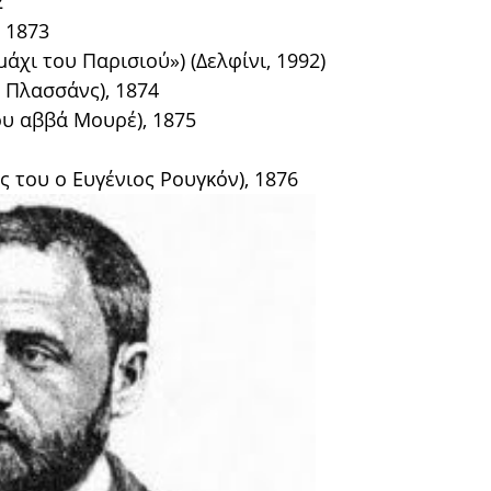
2
, 1873
χι του Παρισιού») (Δελφίνι, 1992)
ς Πλασσάνς), 1874
ου αββά Μουρέ), 1875
ς του ο Ευγένιος Ρουγκόν), 1876