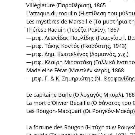
Villégiature (Παραθέριση), 1865
L'attaque du moulin (Η επίθεση του μύλου
Les mystères de Marseille (Τα μυστήρια τ
Thérèse Raquin (Τερέζα Ρακέν), 1867
—μτφ. Λεωνίδας Παυλίδης (Γεωργίου Ι. Βασ
—μτφ. Τάκης Κοντός (Γκοβόστης, 1943)
—μτφ. Δημ. Κωστελένος (Δαμιανός, χ.χ.)
—μτφ. Κλαίρη Μιτσοτάκη (Γαλλικό Ινστιτο
Madeleine Férat (Μαντλέν Φερά), 1868
—μτφ. Γ. & Κ. Σημηριώτης (Ν. Θεοφανίδης
Le capitaine Burle (Ο λοχαγός Μπυρλ), 18
La mort d'Olivier Bécaille (Ο θάνατος του 
Les Rougon-Macquart (Οι Ρουγκόν-Μακάρ)
La fortune des Rougon (Η τύχη των Ρουγκό