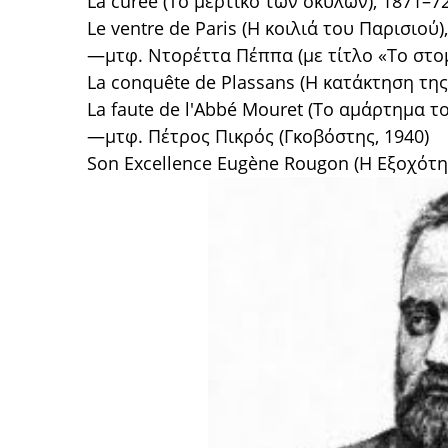
La curée (Το μερτικό των σκύλων), 1871–7
Le ventre de Paris (Η κοιλιά του Παρισιού)
—μτφ. Ντορέττα Πέππα (με τίτλο «Το στομά
La conquête de Plassans (Η κατάκτηση τη
La faute de l'Abbé Mouret (Το αμάρτημα τ
—μτφ. Πέτρος Πικρός (Γκοβόστης, 1940)
Son Excellence Eugène Rougon (Η Εξοχότη