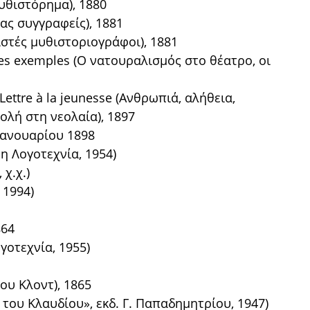
υθιστόρημα), 1880
ας συγγραφείς), 1881
ιστές μυθιστοριογράφοι), 1881
t les exemples (Ο νατουραλισμός στο θέατρο, οι
. Lettre à la jeunesse (Ανθρωπιά, αλήθεια,
ολή στη νεολαία), 1897
 Ιανουαρίου 1898
η Λογοτεχνία, 1954)
χ.χ.)
 1994)
864
γοτεχνία, 1955)
ου Κλοντ), 1865
του Κλαυδίου», εκδ. Γ. Παπαδημητρίου, 1947)