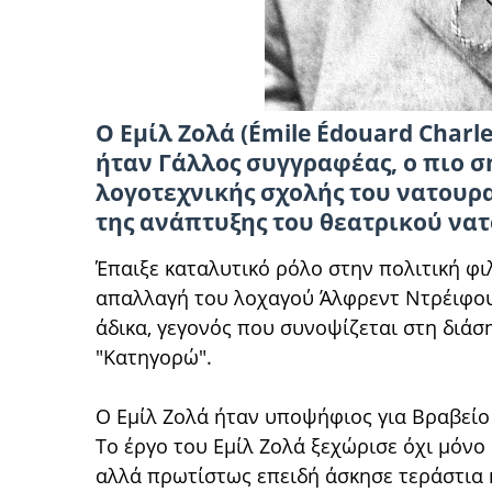
Ο Εμίλ Ζολά (Émile Édouard Charles
ήταν Γάλλος συγγραφέας, ο πιο 
λογοτεχνικής σχολής του νατουρ
της ανάπτυξης του θεατρικού να
Έπαιξε καταλυτικό ρόλο στην πολιτική φι
απαλλαγή του λοχαγού Άλφρεντ Ντρέιφους
άδικα, γεγονός που συνοψίζεται στη διάσ
"Κατηγορώ".
Ο Εμίλ Ζολά ήταν υποψήφιος για Βραβείο 
Το έργο του Εμίλ Ζολά ξεχώρισε όχι μόνο
αλλά πρωτίστως επειδή άσκησε τεράστια κ