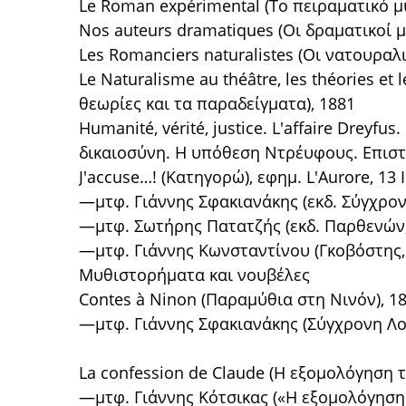
Le Roman expérimental (Το πειραματικό μ
Nos auteurs dramatiques (Οι δραματικοί μ
Les Romanciers naturalistes (Οι νατουραλ
Le Naturalisme au théâtre, les théories e
θεωρίες και τα παραδείγματα), 1881
Humanité, vérité, justice. L'affaire Dreyfus
δικαιοσύνη. Η υπόθεση Ντρέυφους. Επιστ
J'accuse…! (Κατηγορώ), εφημ. L'Aurore, 13
—μτφ. Γιάννης Σφακιανάκης (εκδ. Σύγχρον
—μτφ. Σωτήρης Πατατζής (εκδ. Παρθενών, 
—μτφ. Γιάννης Κωνσταντίνου (Γκοβόστης,
Μυθιστορήματα και νουβέλες
Contes à Ninon (Παραμύθια στη Νινόν), 1
—μτφ. Γιάννης Σφακιανάκης (Σύγχρονη Λο
La confession de Claude (Η εξομολόγηση τ
—μτφ. Γιάννης Κότσικας («Η εξομολόγηση 