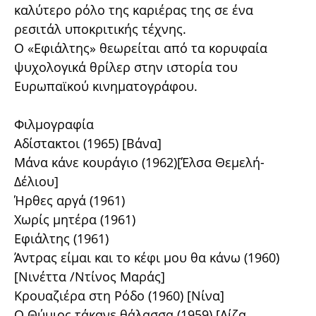
καλύτερο ρόλο της καριέρας της σε ένα
ρεσιτάλ υποκριτικής τέχνης.
Ο «Εφιάλτης» θεωρείται από τα κορυφαία
ψυχολογικά θρίλερ στην ιστορία του
Ευρωπαϊκού κινηματογράφου.
Φιλμογραφία
Αδίστακτοι (1965) [Βάνα]
Μάνα κάνε κουράγιο (1962)[Έλσα Θεμελή-
Δέλιου]
Ήρθες αργά (1961)
Χωρίς μητέρα (1961)
Εφιάλτης (1961)
Άντρας είμαι και το κέφι μου θα κάνω (1960)
[Νινέττα /Ντίνος Μαράς]
Κρουαζιέρα στη Ρόδο (1960) [Νίνα]
Ο Θύμιος τάκανε θάλασσα (1959) [Λίζα