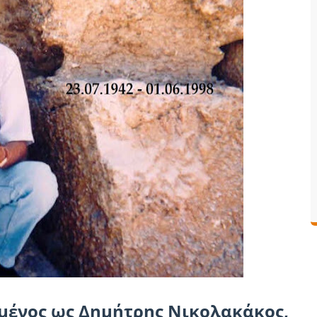
ημένος ως Δημήτρης Νικολακάκος,