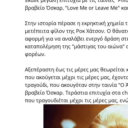
Έκανε μεγάλη επιτυχία με τις ταινίες "Pil
βραβείο Όσκαρ, "Love Me or Leave Me" κ
Στην ιστορία πέρασε η εκρηκτική χημεία 
μετέπειτα φίλον της Ροκ Χάτσον. Ο θάνατ
αφορμή για να αναλάβει ενεργό δράση στ
καταπολέμηση της "μάστιγας του αιώνα" α
φορέων.
Αξεπέραστη έως τις μέρες μας θεωρείται κ
που ακούγεται μέχρι τις μέρες μας, έχον
τραγούδι, που ακουγόταν στην ταινία "Ο 
βραβείο Όσκαρ. Τεράστια επιτυχία στα ch
που τραγουδιέται μέχρι τις μέρες μας, εν