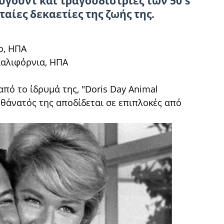
υγουντ και τραγουδίστριες των 50's
υταίες δεκαετίες της ζωής της.
ιο, ΗΠΑ
 Καλιφόρνια, ΗΠΑ
πό το ίδρυμά της, "Doris Day Animal
 θάνατός της αποδίδεται σε επιπλοκές από