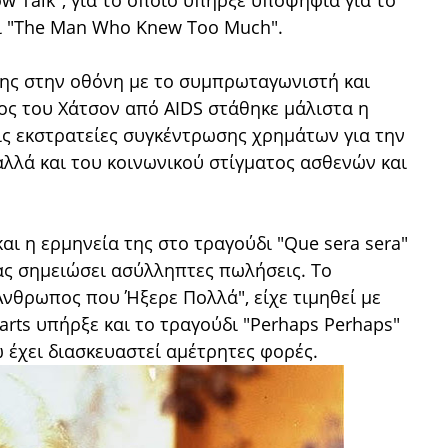
low Talk", για το οποίο υπήρξε υποψήφια για το
αι "The Man Who Knew Too Much".
της στην οθόνη με το συμπρωταγωνιστή και
ος του Χάτσον από AIDS στάθηκε μάλιστα η
ις εκστρατείες συγκέντρωσης χρημάτων για την
λλά και του κοινωνικού στίγματος ασθενών και
αι η ερμηνεία της στο τραγούδι "Que sera sera"
τας σημειώσει ασύλληπτες πωλήσεις. Το
Άνθρωπος που Ήξερε Πολλά", είχε τιμηθεί με
arts υπήρξε και το τραγούδι "Perhaps Perhaps"
ώ έχει διασκευαστεί αμέτρητες φορές.