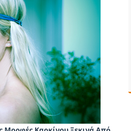
ς Μορφές Καρκίνου Ξεκινά Από