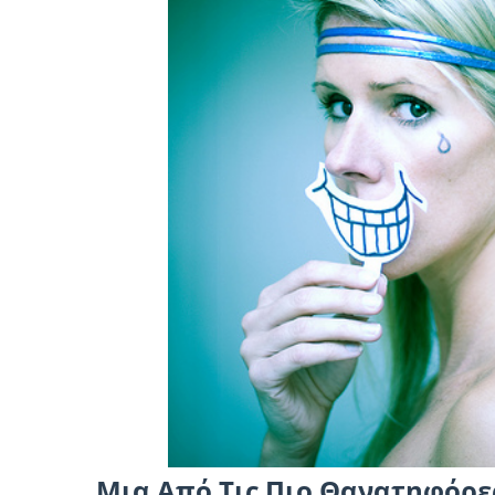
Μια Από Τις Πιο Θανατηφόρε