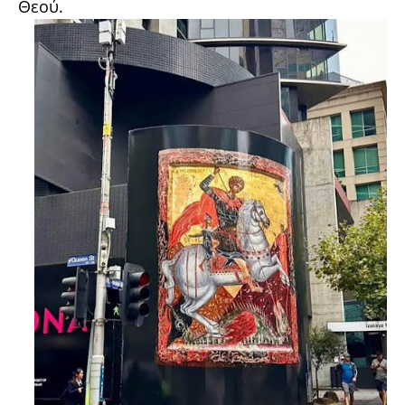
Θεού.