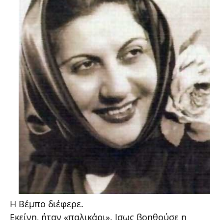
Η Βέμπο διέφερε.
Εκείνη, ήταν «παλικάρι». Ισως βοηθούσε η