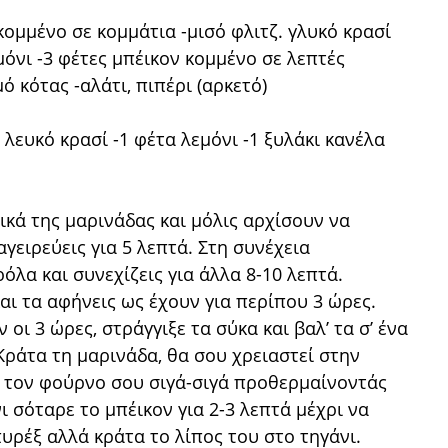
ομμένο σε κομμάτια -μισό φλιτζ. γλυκό κρασί
όνι -3 φέτες μπέικον κομμένο σε λεπτές
μό κότας -αλάτι, πιπέρι (αρκετό)
ό λευκό κρασί -1 φέτα λεμόνι -1 ξυλάκι κανέλα
ικά της μαρινάδας και μόλις αρχίσουν να
γειρεύεις για 5 λεπτά. Στη συνέχεια
όλα και συνεχίζεις για άλλα 8-10 λεπτά.
ι τα αφήνεις ως έχουν για περίπου 3 ώρες.
οι 3 ώρες, στράγγιξε τα σύκα και βαλ’ τα σ’ ένα
Κράτα τη μαρινάδα, θα σου χρειαστεί στην
αι τον φούρνο σου σιγά-σιγά προθερμαίνοντάς
ι σόταρε το μπέικον για 2-3 λεπτά μέχρι να
πυρέξ αλλά κράτα το λίπος του στο τηγάνι.