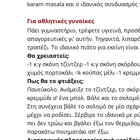
karam masala και ο ιδανικός συνδυασμός γ
Για αθλητικές γυναίκες
Πάει γυμναστήριο, τρέφετε υγιεινά, προσέ
απαγορευτικές γι’ αυτήν. Τηγανιτά, λιπα
τραπέζι. Το ιδανικό πιάτο για εκείνη είναι
Θα χρειαστείς:
-1 κ.γ σκόνη τζίντζερ -1 κ.γ σκόνη σκόρδ
χυμός πορτοκάλι -¼ κούπας μέλι -1 κρεμμ
Πως θα το φτιάξεις;
Πανεύκολο. Ανάμειξε το τζίντζερ, το σκόρδ
κρεμμύδι σ’ ένα μπολ. Βάλε και το σολομό
Στη συνέχεια βάλε το σολομό σε μία σχάρ
μέχρι να ροδίσει. Σέρβιρε το ιδανικά με ρ
πει δεν τρώω και βγάλει έξω τον θερμιδο
παρακάτω ποιηματάκι απ’ έξω.