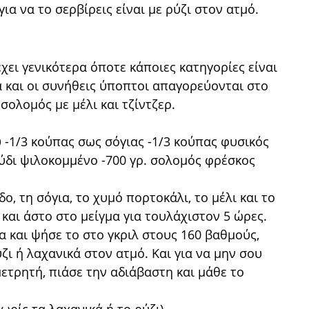
ια να το σερβίρεις είναι με ρύζι στον ατμό.
χει γενικότερα όποτε κάποιες κατηγορίες είναι
ρά και οι συνήθεις ύποπτοι απαγορεύονται στο
 σολομός με μέλι και τζίντζερ.
ου -1/3 κούπας σως σόγιας -1/3 κούπας φυσικός
ύδι ψιλοκομμένο -700 γρ. σολομός φρέσκος
ο, τη σόγια, το χυμό πορτοκάλι, το μέλι και το
 και άστο στο μείγμα για τουλάχιστον 5 ώρες.
α και ψήσε το στο γκριλ στους 160 βαθμούς,
ύζι ή λαχανικά στον ατμό. Και για να μην σου
μετρητή, πιάσε την αδιάβαστη και μάθε το