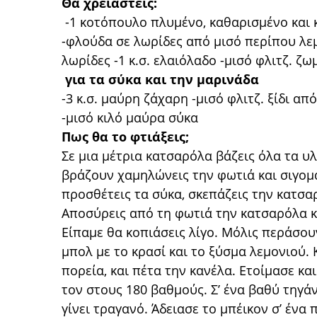
Θα χρειαστείς:
-1 κοτόπουλο πλυμένο, καθαρισμένο και κ
-φλούδα σε λωρίδες από μισό περίπου λεμ
λωρίδες -1 κ.σ. ελαιόλαδο -μισό φλιτζ. ζω
για τα σύκα και την μαρινάδα
-3 κ.σ. μαύρη ζάχαρη -μισό φλιτζ. ξίδι απ
-μισό κιλό μαύρα σύκα
Πως θα το φτιάξεις;
Σε μια μέτρια κατσαρόλα βάζεις όλα τα υλ
βράζουν χαμηλώνεις την φωτιά και σιγομα
προσθέτεις τα σύκα, σκεπάζεις την κατσαρ
Αποσύρεις από τη φωτιά την κατσαρόλα κα
Είπαμε θα κοπιάσεις λίγο. Μόλις περάσουν 
μπολ με το κρασί και το ξύσμα λεμονιού. 
πορεία, και πέτα την κανέλα. Ετοίμασε κ
τον στους 180 βαθμούς. Σ’ ένα βαθύ τηγάν
γίνει τραγανό. Άδειασε το μπέικον σ’ ένα 