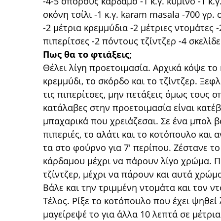
-4-5 σπόρους κάρδαμο -1 κ.γ. κύμινο -1 κ.γ. 
σκόνη τσίλι -1 κ.γ. karam masala -700 γρ
-2 μέτρια κρεμμύδια -2 μέτριες ντομάτες -
πιπερίτσες -2 πόντους τζίντζερ -4 σκελίδες
Πως θα το φτιάξεις;
Θέλει λίγη προετοιμασία. Αρχικά κόψε το
κρεμμύδι, το σκόρδο και το τζίντζερ. Ξεφ
τις πιπερίτσες, μην πετάξεις όμως τους σ
κατάλαβες στην προετοιμασία είναι κατέβ
μπαχαρικά που χρειάζεσαι. Σε ένα μπολ βάλ
πιπεριές, το αλάτι και το κοτόπουλο και α
τα στο φούρνο για 7' περίπου. Ζέστανε το
κάρδαμου μέχρι να πάρουν λίγο χρώμα. Πρ
τζίντζερ, μέχρι να πάρουν και αυτά χρώμα
Βάλε και την τριμμένη ντομάτα και τον ντ
Τέλος. Ρίξε το κοτόπουλο που έχει ψηθεί 
μαγείρεψέ το για άλλα 10 λεπτά σε μέτρια