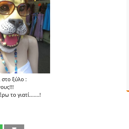
 στο ξύλο :
ους!!!
 το γιατί.......!