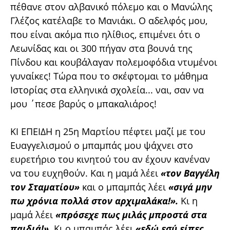
πέθανε στον αλβανικό πόλεμο και ο Μανώλης
Γλέζος κατέλαβε το Μανιάκι. Ο αδελφός μου,
που είναι ακόμα πιο ηλίθιος, επιμένει ότι ο
Λεωνίδας και οι 300 πήγαν στα βουνά της
Πίνδου και κουβάλαγαν πολεμοφόδια ντυμένοι
γυναίκες! Τώρα που το σκέφτομαι το μάθημα
Ιστορίας στα ελληνικά σχολεία... ναι, σαν να
μου ΄πεσε βαρύς ο μπακαλιάρος!
ΚΙ ΕΠΕΙΔΗ η 25η Μαρτίου πέφτει μαζί με του
Ευαγγελισμού ο μπαμπάς μου ψάχνει στο
ευρετήριο του κινητού του αν έχουν κανέναν
να του ευχηθούν. Και η μαμά λέει
«τον Βαγγέλη
τον Σταματίου»
και ο μπαμπάς λέει
«σιγά μην
πω χρόνια πολλά στον αρχιμαλάκα!».
Κι η
μαμά λέει
«πρόσεχε πως μιλάς μπροστά στα
παιδιά!».
Κι ο μπαμπάς λέει
«εδώ εσύ είπες