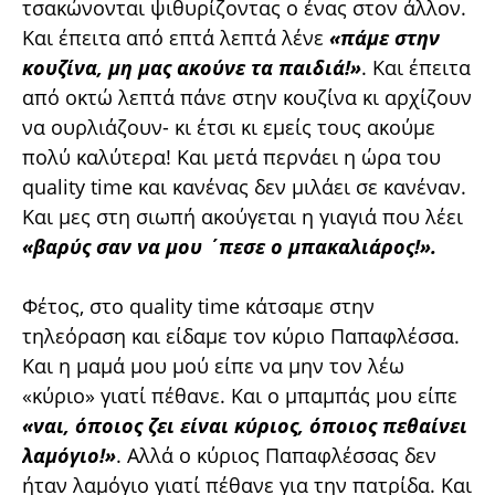
τσακώνονται ψιθυρίζοντας ο ένας στον άλλον.
Και έπειτα από επτά λεπτά λένε
«πάμε στην
κουζίνα, μη μας ακούνε τα παιδιά!»
. Και έπειτα
από οκτώ λεπτά πάνε στην κουζίνα κι αρχίζουν
να ουρλιάζουν- κι έτσι κι εμείς τους ακούμε
πολύ καλύτερα! Και μετά περνάει η ώρα του
quality time και κανένας δεν μιλάει σε κανέναν.
Και μες στη σιωπή ακούγεται η γιαγιά που λέει
«βαρύς σαν να μου ΄πεσε ο μπακαλιάρος!».
Φέτος, στο quality time κάτσαμε στην
τηλεόραση και είδαμε τον κύριο Παπαφλέσσα.
Και η μαμά μου μού είπε να μην τον λέω
«κύριο» γιατί πέθανε. Και ο μπαμπάς μου είπε
«ναι, όποιος ζει είναι κύριος, όποιος πεθαίνει
λαμόγιο!»
. Αλλά ο κύριος Παπαφλέσσας δεν
ήταν λαμόγιο γιατί πέθανε για την πατρίδα. Και