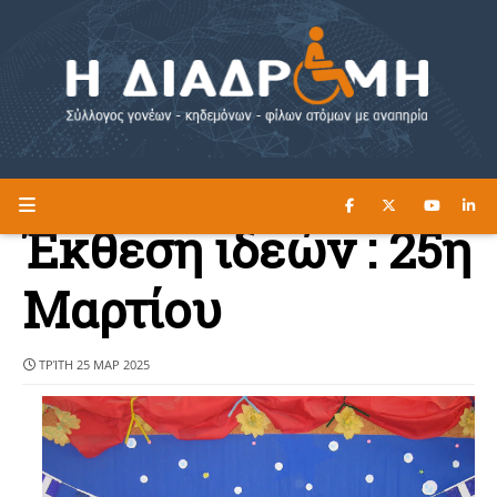
ΔΙΑΒΑΣΤΕ ΕΔΩ ►
Η ΔΙΑΔΡΟΜΗ
Έκθεση ιδεών : 25η
Μαρτίου
ΤΡΊΤΗ 25 ΜΑΡ 2025