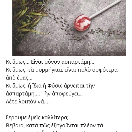
Κι ὅμως… Εἶναι μόνον ἀσπαρτάμη…
Κι ὅμως, τὰ μυρμήγκια, εἶναι πολὺ σοφότερα
ἀπὸ ἐμᾶς…
Κι ὅμως, ἡ ἴδια ἡ Φύσις ἀρνεῖται τὴν
ἀσπαρτάμη…. Τὴν ἀποφεύγει…
Λέτε λοιπόν νά....
ξέρουμε ἐμεῖς καλλίτερα;
Βέβαια, κατὰ πῶς ἐξηγοῦνται πλέον τὰ