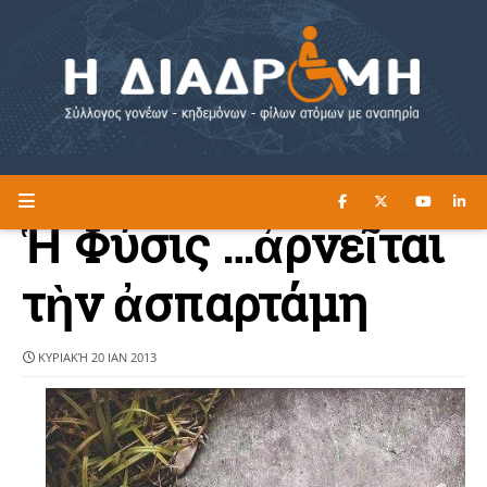
ΔΙΑΒΑΣΤΕ ΕΔΩ ►
Η ΔΙΑΔΡΟΜΗ
Ἡ Φύσις …ἀρνεῖται
τὴν ἀσπαρτάμη
ΚΥΡΙΑΚΉ 20 ΙΑΝ 2013