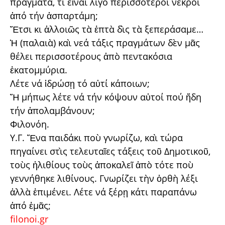
πράγματα, τί εἶναι λίγο περισσότεροι νεκροί
ἀπό τήν ἀσπαρτάμη;
Ἔτσι κι ἀλλοιῶς τὰ ἑπτὰ δὶς τὰ ξεπεράσαμε…
Ἡ (παλαιὰ) καὶ νεά τάξις πραγμάτων δὲν μᾶς
θέλει περισσοτέρους ἀπὸ πεντακόσια
ἐκατομμύρια.
Λέτε νά ἱδρώσῃ τό αὐτί κάποιων;
Ἤ μήπως λέτε νά τήν κόψουν αὐτοί πού ἤδη
τήν ἀπολαμβάνουν;
Φιλονόη.
Υ.Γ. Ἕνα παιδάκι ποὺ γνωρίζω, καὶ τώρα
πηγαίνει στὶς τελευταῖες τάξεις τοῦ Δημοτικοῦ,
τοὺς ἠλιθίους τοὺς ἀποκαλεῖ ἀπὸ τότε ποὺ
γεννήθηκε λιθίνους. Γνωρίζει τὴν ὀρθὴ λέξι
ἀλλὰ ἐπιμένει. Λέτε νά ξέρῃ κάτι παραπάνω
ἀπό ἐμᾶς;
filonoi.gr