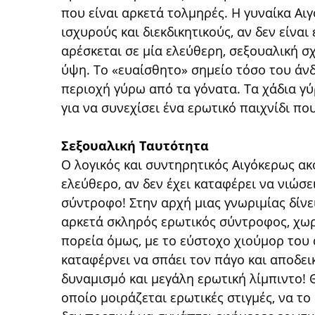
που είναι αρκετά τολμηρές. Η γυναίκα Αι
ισχυρούς και διεκδικητικούς, αν δεν είναι
αρέσκεται σε μία ελεύθερη, σεξουαλική σ
ύψη. Το «ευαίσθητο» σημείο τόσο του άνδ
περιοχή γύρω από τα γόνατα. Τα χάδια γύ
για να συνεχίσει ένα ερωτικό παιχνίδι πο
Σεξουαλική Ταυτότητα
Ο λογικός και συντηρητικός Αιγόκερως ακ
ελεύθερο, αν δεν έχει καταφέρει να νιώσ
σύντροφο! Στην αρχή μιας γνωριμίας δίνε
αρκετά σκληρός ερωτικός σύντροφος, χωρ
πορεία όμως, με το εύστοχο χιούμορ του 
καταφέρνει να σπάει τον πάγο και αποδει
δυναμισμό και μεγάλη ερωτική λίμπιντο! Θ
οποίο μοιράζεται ερωτικές στιγμές, να το ο