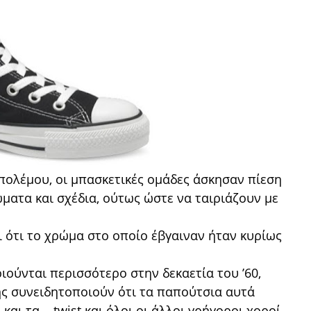
πολέμου, οι μπασκετικές ομάδες άσκησαν πίεση
ματα και σχέδια, ούτως ώστε να ταιριάζουν με
ι ότι το χρώμα στο οποίο έβγαιναν ήταν κυρίως
οριούνται περισσότερο στην δεκαετία του ’60,
χής συνειδητοποιούν ότι τα παπούτσια αυτά
αι τα... twist και όλοι οι άλλοι γρήγοροι χοροί