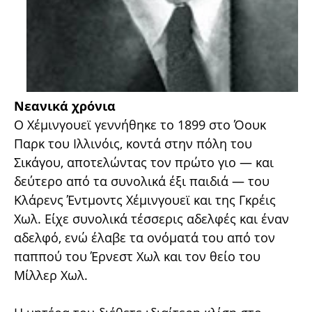
Νεανικά χρόνια
Ο Χέμινγουεϊ γεννήθηκε το 1899 στο Όουκ
Παρκ του Ιλλινόις, κοντά στην πόλη του
Σικάγου, αποτελώντας τον πρώτο γιο — και
δεύτερο από τα συνολικά έξι παιδιά — του
Κλάρενς Έντμοντς Χέμινγουεϊ και της Γκρέις
Χωλ. Είχε συνολικά τέσσερις αδελφές και έναν
αδελφό, ενώ έλαβε τα ονόματά του από τον
παππού του Έρνεστ Χωλ και τον θείο του
Μίλλερ Χωλ.