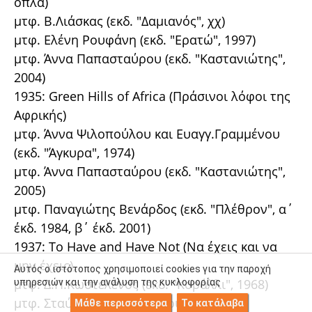
όπλα)
μτφ. Β.Λιάσκας (εκδ. "Δαμιανός", χχ)
μτφ. Ελένη Ρουφάνη (εκδ. "Ερατώ", 1997)
μτφ. Άννα Παπασταύρου (εκδ. "Καστανιώτης",
2004)
1935: Green Hills of Africa (Πράσινοι λόφοι της
Αφρικής)
μτφ. Άννα Ψιλοπούλου και Ευαγγ.Γραμμένου
(εκδ. "Άγκυρα", 1974)
μτφ. Άννα Παπασταύρου (εκδ. "Καστανιώτης",
2005)
μτφ. Παναγιώτης Βενάρδος (εκδ. "Πλέθρον", α΄
έκδ. 1984, β΄ έκδ. 2001)
1937: To Have and Have Not (Να έχεις και να
μην έχεις),
Αυτός ο ιστότοπος χρησιμοποιεί cookies για την παροχή
μτφ. Δ.Π.Κωστελένος (εκδ. "Κοράλλι", 1968)
υπηρεσιών και την ανάλυση της κυκλοφορίας
μτφ. Σταύρος Παπασταύρου (εκδ.
Μάθε περισσότερα
Το κατάλαβα