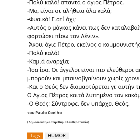
-Πολύ καλά! απαντά ο άγιος Πέτρος.
-Μα, είναι στ αλήθεια όλα καλά;
-Φυσικά! Γιατί όχι;
«Αυτός ο μάγκας κάνει πως δεν καταλαβαίν
φορτώσει πίσω τον Λένιν».
-Άκου, άγιε Πέτρο, εκείνος ο κομμουνιστ
-Πολύ καλά!
-Καμιά αναρχία;
-Ίσα ίσα. Οι άγγελοι είναι πιο ελεύθεροι α
μπορούν και μπαινοβγαίνουν χωρίς χρονι
-Και ο Θεός δεν διαμαρτύρεται γι’ αυτήν 
Ο Aγιος Πέτρος κοιτά λυπημένα τον κακό
-Ο Θεός; Σύντροφε, δεν υπάρχει Θεός.
του Paulo
Coelho
( Δημοσιεύθηκε στην Κυρ. Ελευθεροτυπία)
Tags
HUMOR