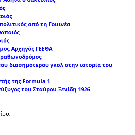
ός
ποιός
πολιτικός από τη Γουινέα
θοποιός
οιός
ιμος Αρχηγός ΓΕΕΘΑ
Μαραθωνοδρόμος
του διασημότερου γκολ στην ιστορία του
στής της Formula 1
ύζυγος του Σταύρου Ξενίδη 1926
ίου.