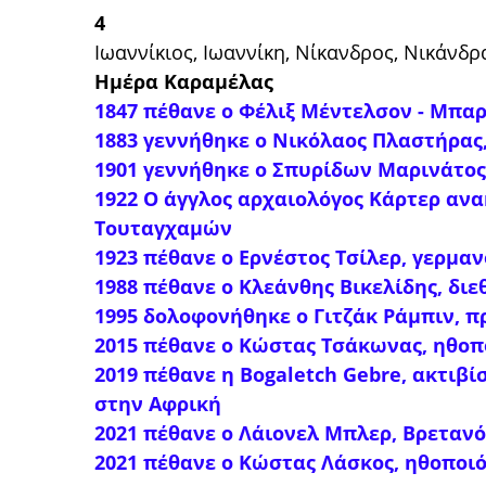
4
Ιωαννίκιος, Ιωαννίκη, Νίκανδρος, Νικάνδ
Ημέρα Καραμέλας
1847 πέθανε ο Φέλιξ Μέντελσον - Μπαρ
1883 γεννήθηκε ο Νικόλαος Πλαστήρας,
1901 γεννήθηκε ο Σπυρίδων Μαρινάτος
1922 Ο άγγλος αρχαιολόγος Κάρτερ αν
Τουταγχαμών
1923 πέθανε ο Ερνέστος Τσίλερ, γερμα
1988 πέθανε ο Κλεάνθης Βικελίδης, δι
1995 δολοφονήθηκε ο Γιτζάκ Ράμπιν, 
2015 πέθανε ο Κώστας Τσάκωνας, ηθοπ
2019 πέθανε η
Bogaletch Gebre, ακτιβ
στην Αφρική
2021 πέθανε ο Λάιονελ Μπλερ, Βρετανό
2021 πέθανε ο
Κώστας Λάσκος, ηθοποι