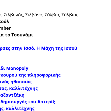
α, Σιλβανός, Σιλβάνα, Σύλβια, Σύλβιος
κοόλ
ember
α το Τσουνάμι
ρσες στην Ισσό. Η Μάχη της Ισσού
ίδι Monopoly
 γκουρού της πληροφορικής
ανός ηθοποιός
σας, καλλιτέχνης
Καζαντζάκη
νδημιουργός του Αστερίξ
ς, καλλιτέχνης