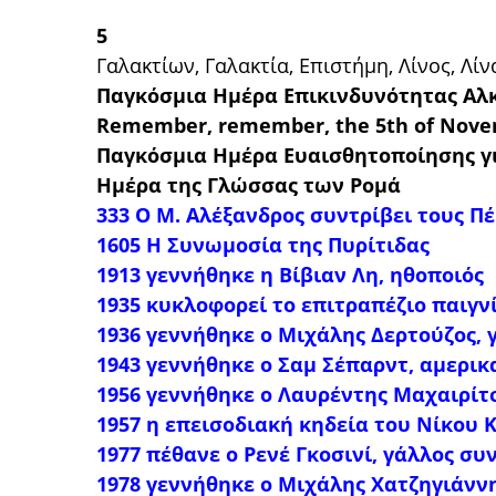
5
Γαλακτίων, Γαλακτία, Επιστήμη, Λίνος, Λίν
Παγκόσμια Ημέρα Επικινδυνότητας Αλ
Remember, remember, the 5th of Nov
Παγκόσμια Ημέρα Ευαισθητοποίησης γι
Ημέρα της Γλώσσας των Ρομά
333 Ο Μ. Αλέξανδρος συντρίβει τους Πέ
1605 Η Συνωμοσία της Πυρίτιδας
1913 γεννήθηκε η Βίβιαν Λη, ηθοποιός
1935 κυκλοφορεί το επιτραπέζιο παιγν
1936 γεννήθηκε ο Μιχάλης Δερτούζος,
1943 γεννήθηκε ο Σαμ Σέπαρντ, αμερικ
1956 γεννήθηκε ο Λαυρέντης Μαχαιρίτ
1957 η επεισοδιακή κηδεία του Νίκου 
1977 πέθανε ο Ρενέ Γκοσινί, γάλλος συ
1978 γεννήθηκε ο Μιχάλης Χατζηγιάννη