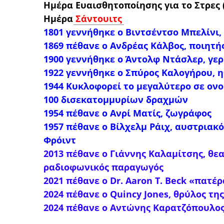
Ημέρα Ευαισθητοποίησης για το Στρες
Ημέρα
Σάντουιτς
1801 γεννήθηκε ο Βιντσέντσο Μπελίνι,
1869 πέθανε ο Ανδρέας Κάλβος, ποιητή
1900 γεννήθηκε ο Άντολφ Ντάσλερ, γερ
1922 γεννήθηκε ο Σπύρος Καλογήρου, 
1944 Κυκλοφορεί το μεγαλύτερο σε ον
100 δισεκατομμυρίων δραχμών
1954 πέθανε ο Ανρί Ματίς, ζωγράφος
1957 πέθανε ο Βίλχελμ Ράιχ, αυστριακ
Φρόιντ
2013 πέθανε ο Γιάννης Καλαμίτσης, θε
ραδιοφωνικός παραγωγός
2021 πέθανε ο
Dr. Aaron T. Beck «πατέ
2024 πέθανε ο
Quincy Jones,
θρύλος τη
2024 πέθανε
ο
Αντώνης Καρατζόπουλος