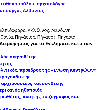
Σταθακοπούλου, αρχαιολόγος
υπουργός Αλβανίας
Ελπιδοφόρα, Ακίνδυνος, Ακίνδυνη,
φθονία, Πηγάσιος, Πήγασος, Πηγασία
 Ατιμωρησίας για τα Εγκλήματα κατά των
ταλός σκηνοθέτης
ιητής
πολιτικός, πρόεδρος της «Ένωση Κεντρώων»
 τραγουδιστής
 αρχιμουσικός και συνθέτης
μερικανός ηθοποιός
ηνοθέτης, ποιητής, πεζογράφος και
ν Αθήνα ο δακτύλιος