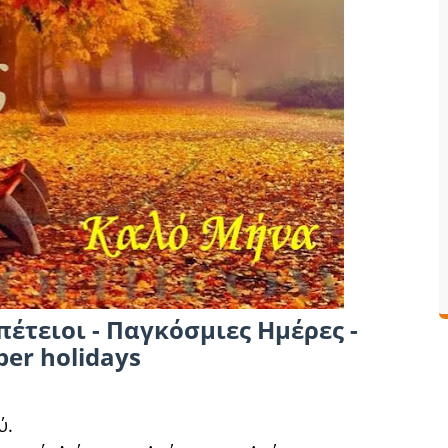
πέτειοι - Παγκόσμιες Ημέρες -
er holidays
ύ.