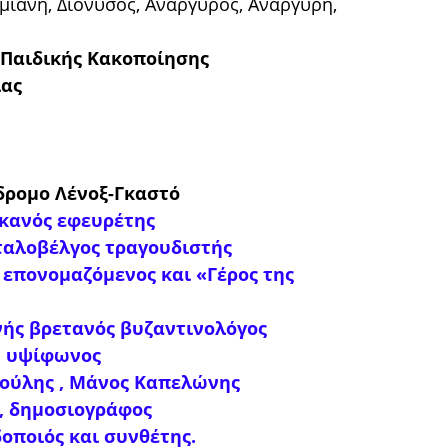
Δαμιανή, Διόνυσος, Ανάργυρος, Ανάργυρη,
ς Παιδικής Κακοποίησης
ίας
δρομο Λένοξ-Γκαστό
ικανός εφευρέτης
ιταλοβέλγος τραγουδιστής
 επονομαζόμενος και «Γέρος της
νής βρετανός βυζαντινολόγος
ή υψίφωνος
τούλης , Μάνος Καπελώνης
, δημοσιογράφος
οποιός και συνθέτης.