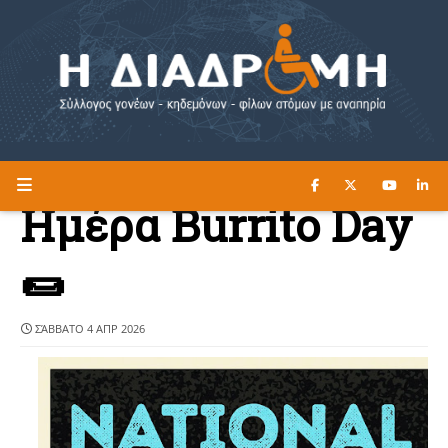
ΔΙΑΒΑΣΤΕ ΕΔΩ ►
Η ΔΙΑΔΡΟΜΗ
Ημέρα Burrito Day
🌯
ΣΆΒΒΑΤΟ 4 ΑΠΡ 2026