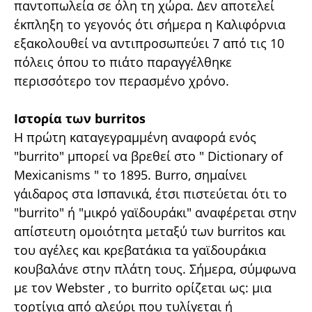
παντοπωλεία σε όλη τη χώρα. Δεν αποτελεί
έκπληξη το γεγονός ότι σήμερα η Καλιφόρνια
εξακολουθεί να αντιπροσωπεύει 7 από τις 10
πόλεις όπου το πιάτο παραγγέλθηκε
περισσότερο τον περασμένο χρόνο.
Ιστορία των burritos
Η πρώτη καταγεγραμμένη αναφορά ενός
"burrito" μπορεί να βρεθεί στο " Dictionary of
Mexicanisms " το 1895. Burro, σημαίνει
γάιδαρος στα Ισπανικά, έτσι πιστεύεται ότι το
"burrito" ή "μικρό γαϊδουράκι" αναφέρεται στην
απίστευτη ομοιότητα μεταξύ των burritos και
του αγέλες και κρεβατάκια τα γαϊδουράκια
κουβαλάνε στην πλάτη τους. Σήμερα, σύμφωνα
με τον Webster , το burrito ορίζεται ως: μια
τορτίγια από αλεύρι που τυλίγεται ή