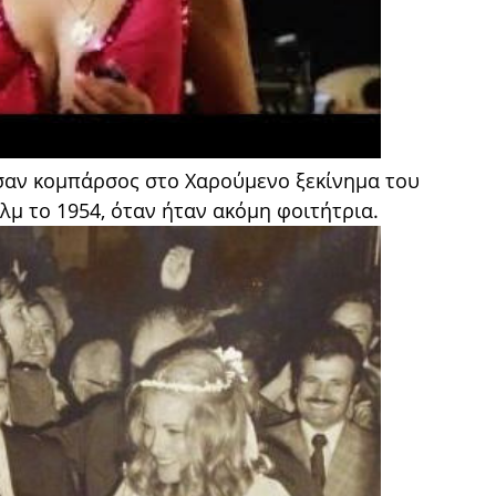
αν κομπάρσος στο Χαρούμενο ξεκίνημα του
μ το 1954, όταν ήταν ακόμη φοιτήτρια.