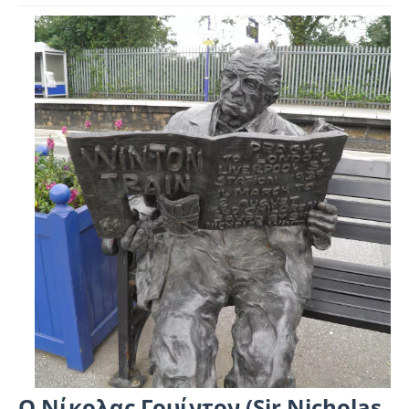
Ο Νίκολας Γουίντον (Sir Nicholas