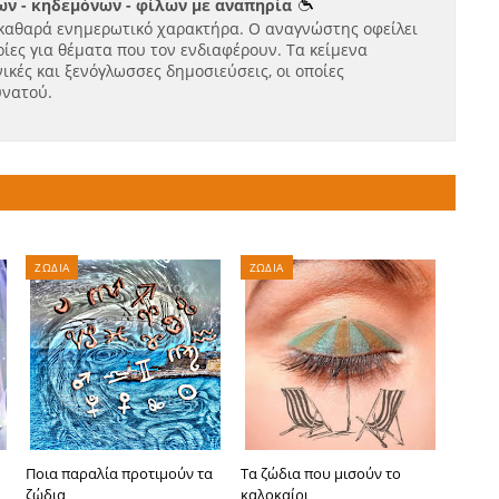
ν - κηδεμόνων - φίλων με αναπηρία
καθαρά ενημερωτικό χαρακτήρα. Ο αναγνώστης οφείλει
ίες για θέματα που τον ενδιαφέρουν. Τα κείμενα
ικές και ξενόγλωσσες δημοσιεύσεις, οι οποίες
υνατού.
ΖΩΔΙΑ
ΖΩΔΙΑ
Ποια παραλία προτιμούν τα
Τα ζώδια που μισούν το
ζώδια
καλοκαίρι