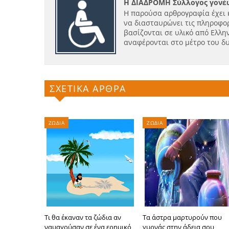
Η ΔΙΑΔΡΟΜΗ Σύλλογος γονέω
Η παρούσα αρθρογραφία έχει 
να διασταυρώνει τις πληροφορ
βασίζονται σε υλικό από Ελλην
αναφέρονται στο μέτρο του δ
ΣΧΕΤΙΚΑ ΑΡΘΡΑ
ΖΩΔΙΑ
ΖΩΔΙΑ
Τι θα έκαναν τα ζώδια αν
Τα άστρα μαρτυρούν που
ναυαγούσαν σε ένα ερημικό
γυρνάς στην άδεια σου