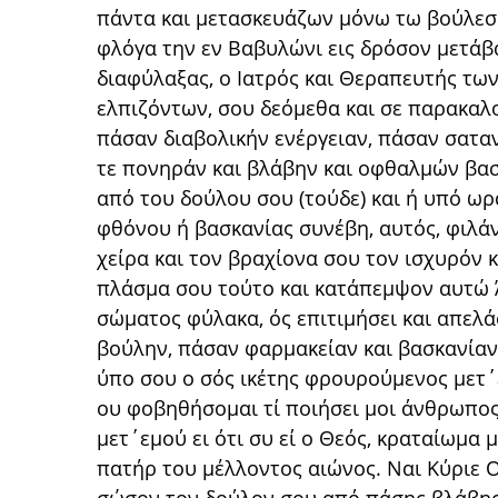
πάντα και μετασκευάζων μόνω τω βούλεσθ
φλόγα την εν Βαβυλώνι εις δρόσον μετάβ
διαφύλαξας, ο Ιατρός και Θεραπευτής τω
ελπιζόντων, σου δεόμεθα και σε παρακαλ
πάσαν διαβολικήν ενέργειαν, πάσαν σαταν
τε πονηράν και βλάβην και οφθαλμών βα
από του δούλου σου (τούδε) και ή υπό ωρ
φθόνου ή βασκανίας συνέβη, αυτός, φιλά
χείρα και τον βραχίονα σου τον ισχυρόν 
πλάσμα σου τούτο και κατάπεμψον αυτώ Ά
σώματος φύλακα, ός επιτιμήσει και απελ
βούλην, πάσαν φαρμακείαν και βασκανία
ύπο σου ο σός ικέτης φρουρούμενος μετ΄
ου φοβηθήσομαι τί ποιήσει μοι άνθρωπος
μετ΄εμού ει ότι συ εί ο Θεός, κραταίωμα 
πατήρ του μέλλοντος αιώνος. Ναι Κύριε 