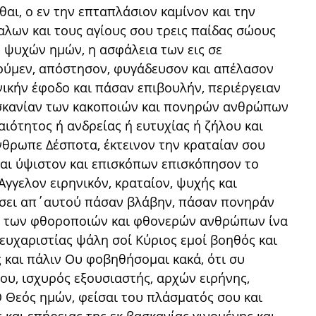
αι, ο εν την επταπλάσιον καμίνον και την
αλων και τους αγίους σου τρεις παίδας σώους
ν ψυχών ημών, η ασφάλεια των εις σε
ούμεν, απόστησον, φυγάδευσον και απέλασον
ικήν έφοδο και πάσαν επιβουλήν, περιέργειαν
σκανίαν των κακοποιών και πονηρών ανθρώπων
αιότητος ή ανδρείας ή ευτυχίας ή ζήλου και
νθρωπε Δέσποτα, έκτεινον την κραταίαν σου
και ύψιστον και επισκόπων επισκόπησον το
γγελον ειρηνικόν, κραταίον, ψυχής και
άσει απ΄αυτού πάσαν βλάβην, πάσαν πονηράν
ν των φθοροποιών και φθονερών ανθρώπων ίνα
ευχαριστίας ψάλη σοί Κύριος εμοί βοηθός και
 και πάλιν Ου φοβηθήσομαι κακά, ότι συ
μου, ισχυρός εξουσιαστής, αρχών ειρήνης,
Ο Θεός ημών, φείσαι του πλάσματός σου και