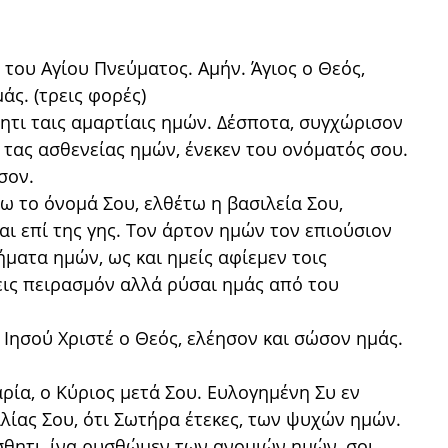
ι του Αγίου Πνεύματος. Αμήν. Άγιος ο Θεός,
άς. (τρεις φορές)
θητι ταις αμαρτίαις ημών. Δέσποτα, συγχώρισον
αι τας ασθενείας ημών, ένεκεν του ονόματός σου.
σον.
τω το όνομά Σου, ελθέτω η βασιλεία Σου,
ι επί της γης. Τον άρτον ημών τον επιούσιον
ήματα ημών, ως και ημείς αφίεμεν τοις
 εις πειρασμόν αλλά ρύσαι ημάς από του
 Ιησού Χριστέ ο Θεός, ελέησον και σώσον ημάς.
ία, ο Κύριος μετά Σου. Ευλογημένη Συ εν
ιλίας Σου, ότι Σωτήρα έτεκες, των ψυχών ημών.
θητι, ίνα ρυσθώμεν των ανομιών ημών, σοι