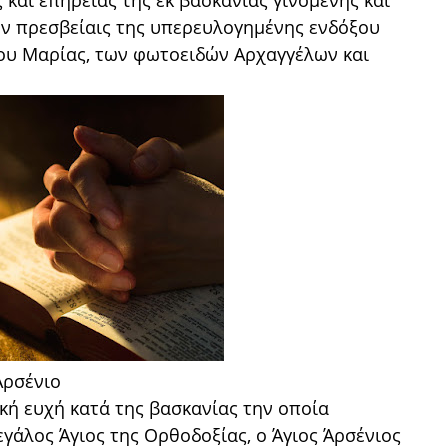
και επήρειας της εκ βασκανίας γινομένης και
ν πρεσβείαις της υπερευλογημένης ενδόξου
ου Μαρίας, των φωτοειδών Αρχαγγέλων και
Αρσένιο
κή ευχή κατά της βασκανίας την οποία
εγάλος Άγιος της Ορθοδοξίας, ο Άγιος Άρσένιος