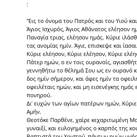
:
“Εις το όνομα του Πατρός και του Υιού κα
Άγιος Ισχυρός, Άγιος Αθάνατος ελέησον ημ
Παναγία τριας, ελέησον ημάς. Κύριε ιλάσ
τας ανομίας ημίν. Άγιε, επισκεψε και ίασ
Κύριε ελέησον, Κύριε ελέησον, Κύριε ελέη
Πάτερ ημών, ο εν τοις ουρανοίς, αγιασθή
γεννηθήτω το θέλημά Σου ως εν ουρανό κα
δος ημίν σήμερον, και άφες ημίν τα οφειλ
οφειλέταις ημών, και μη εισενέγκης ημάς
πονηρού.
Δι’ ευχών των αγίων πατέρων ημών, Κύριε
Αμήν.
Θεοτόκε Παρθένε, χαίρε κεχαριτωμένη Μαρ
γυναιξί, και ευλογημένος ο καρπός της κο
Βαπτιστά του Χριστού, πάντων ημών μνήσ