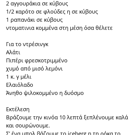
2 αγγουράκια σε κύβους
1/2 καρότο σε φλούδες η σε κύβους
1 ραπανάκι σε κύβους
ντοματινια κομμένα στη μέση όσα θέλετε
Για το ντρέσινγκ
Αλάτι
Πιπέρι φρεσκοτριμμένο
χυμό από μισό λεμόνι
1 κ. γ μέλι
Ελαιόλαδο
Άνηθο ψιλοκομμένο η δυόσμο
Εκτέλεση
Βράζουμε την κινόα 10 λεπτά ξεπλένουμε καλά
και σουρώνουμε.
Σ’ ένα μπολ βάζουμε το iceberg η τη ρόκα το