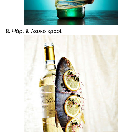
8. Ψάρι & Λευκό κρασί