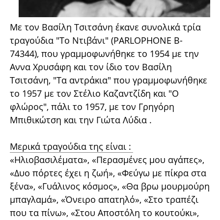
Με τον Βασίλη Τσιτσάνη έκανε συνολικά τρία
τραγούδια "Το Ντιβάνι" (PARLOPHONE B-
74344), που γραμμοφωνήθηκε το 1954 με την
Αννα Χρυσάφη και τον ίδιο τον Βασίλη
Τσιτσάνη, "Τα αντράκια" που γραμμοφωνήθηκε
το 1957 με τον Στέλιο Καζαντζίδη και "Ο
φλώρος", πάλι το 1957, με τον Γρηγόρη
Μπιθικώτση και την Γιώτα Λύδια .
Μερικά τραγούδια της είναι :
«Ηλιοβασιλέματα», «Περασμένες μου αγάπες»,
«Δυο πόρτες έχει η ζωή», «Φεύγω με πίκρα στα
ξένα», «Γυάλινος κόσμος», «Θα βρω μουρμούρη
μπαγλαμά», «Όνειρο απατηλό», «Στο τραπέζι
που τα πίνω», «Στου Αποστόλη το κουτούκι»,