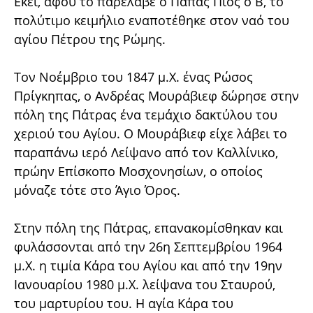
Εκεί, αφού το παρέλαβε ο Πάπας Πίος ο Β, το
πολύτιμο κειμήλιο εναποτέθηκε στον ναό του
αγίου Πέτρου της Ρώμης.
Τον Νοέμβριο του 1847 μ.Χ. ένας Ρώσος
Πρίγκηπας, ο Ανδρέας Μουράβιεφ δώρησε στην
πόλη της Πάτρας ένα τεμάχιο δακτύλου του
χεριού του Αγίου. Ο Μουράβιεφ είχε λάβει το
παραπάνω ιερό Λείψανο από τον Καλλίνικο,
πρώην Επίσκοπο Μοσχονησίων, ο οποίος
μόναζε τότε στο Άγιο Όρος.
Στην πόλη της Πάτρας, επανακομίσθηκαν και
φυλάσσονται από την 26η Σεπτεμβρίου 1964
μ.Χ. η τιμία Κάρα του Αγίου και από την 19ην
Ιανουαρίου 1980 μ.Χ. λείψανα του Σταυρού,
του μαρτυρίου του. Η αγία Κάρα του