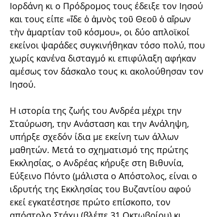
Ιορδάνη κι ο Πρόδρομος τους έδειξε τον Ιησού
και τους είπε «ἴδε ὁ ἀμνὸς τοῦ Θεοῦ ὁ αἴρων
τὴν ἁμαρτίαν τοῦ κόσμου», οι δύο απλοϊκοί
εκείνοι ψαράδες συγκινήθηκαν τόσο πολύ, που
χωρίς κανένα δισταγμό κι επιφύλαξη αφήκαν
αμέσως τον δάσκαλο τους κι ακολούθησαν τον
Ιησού.
Η ιστορία της ζωής του Ανδρέα μέχρι την
Σταύρωση, την Ανάσταση και την Ανάληψη,
υπήρξε σχεδόν ίδια με εκείνη των άλλων
μαθητών. Μετά το σχηματισμό της πρώτης
Εκκλησίας, ο Ανδρέας κήρυξε στη Βιθυνία,
Εύξεινο Πόντο (μάλιστα ο Απόστολος, είναι ο
ιδρυτής της Εκκλησίας του Βυζαντίου αφού
εκεί εγκατέστησε πρώτο επίσκοπο, τον
απόστολο Στάχυ (βλέπε 31 Οκτωβρίου) κι