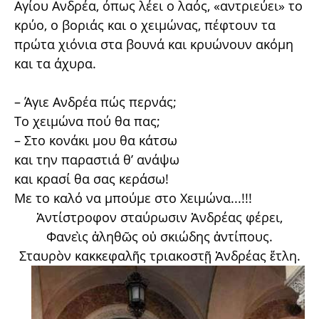
Αγίου Ανδρέα, όπως λέει ο λαός, «αντριεύει» το
κρύο, ο βοριάς και ο χειμώνας, πέφτουν τα
πρώτα χιόνια στα βουνά και κρυώνουν ακόμη
και τα άχυρα.
– Άγιε Ανδρέα πώς περνάς;
Το χειμώνα πού θα πας;
– Στο κονάκι μου θα κάτσω
και την παραστιά θ’ ανάψω
και κρασί θα σας κεράσω!
Με το καλό να μπούμε στο Χειμώνα...!!!
Ἀντίστροφον σταύρωσιν Ἀνδρέας φέρει,
Φανεὶς ἀληθῶς οὐ σκιώδης ἀντίπους.
Σταυρὸν κακκεφαλῆς τριακοστῇ Ἀνδρέας ἔτλη.