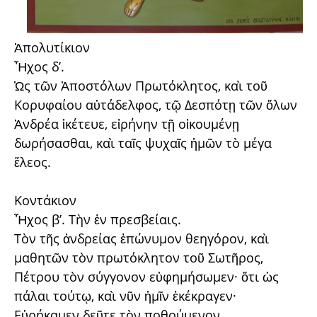
Ἀπολυτίκιον
Ἦχος δ’.
Ὡς τῶν Ἀποστόλων Πρωτόκλητος, καὶ τοῦ
Κορυφαίου αὐτάδελφος, τῷ Δεσπότῃ τῶν ὅλων
Ἀνδρέα ἱκέτευε, εἰρήνην τῇ οἰκουμένῃ
δωρήσασθαι, καὶ ταῖς ψυχαῖς ἡμῶν τὸ μέγα
ἔλεος.
Κοντάκιον
Ἦχος β’. Τὴν ἐν πρεσβείαις.
Τὸν τῆς ἀνδρείας ἐπώνυμον θεηγόρον, καὶ
μαθητῶν τὸν πρωτόκλητον τοῦ Σωτῆρος,
Πέτρου τὸν σύγγονον εὐφημήσωμεν· ὅτι ὡς
πάλαι τούτῳ, καὶ νῦν ἡμῖν ἐκέκραγεν·
Εὑρήκαμεν δεῦτε τὸν ποθούμενον.