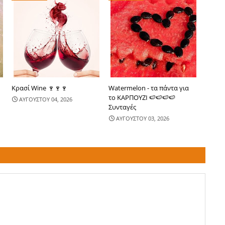
Κρασί Wine 🍷🍷🍷
Watermelon - τα πάντα για
το ΚΑΡΠΟΥΖΙ 🍉🍉🍉🍉
ΑΥΓΟΥΣΤΟΥ 04, 2026
Συνταγές
ΑΥΓΟΥΣΤΟΥ 03, 2026