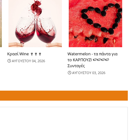
Κρασί Wine 🍷🍷🍷
Watermelon - τα πάντα για
το ΚΑΡΠΟΥΖΙ 🍉🍉🍉🍉
ΑΥΓΟΥΣΤΟΥ 04, 2026
Συνταγές
ΑΥΓΟΥΣΤΟΥ 03, 2026