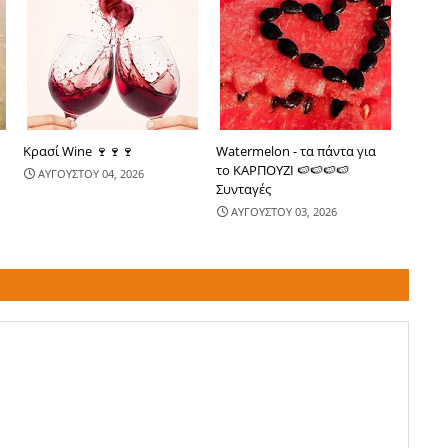
Κρασί Wine 🍷🍷🍷
Watermelon - τα πάντα για
το ΚΑΡΠΟΥΖΙ 🍉🍉🍉🍉
ΑΥΓΟΥΣΤΟΥ 04, 2026
Συνταγές
ΑΥΓΟΥΣΤΟΥ 03, 2026