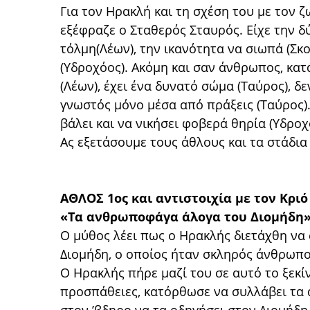
Για τον Ηρακλή και τη σχέση του με τον 
εξέφραζε ο Σταθερός Σταυρός. Είχε την δ
τόλμη(Λέων), την ικανότητα να σιωπά (Σκ
(Υδροχόος). Ακόμη και σαν άνθρωπος, κατ
(Λέων), έχει ένα δυνατό σώμα (Ταύρος), δε
γνωστός μόνο μέσα από πράξεις (Ταύρος).
βάλει και να νικήσει φοβερά θηρία (Υδροχ
Ας εξετάσουμε τους άθλους και τα στάδια
ΑΘΛΟΣ 1ος και αντιστοιχία με τον Κριό
«Τα ανθρωποφάγα άλογα του Διομήδη
Ο μύθος λέει πως ο Ηρακλής διετάχθη να
Διομήδη, ο οποίος ήταν σκληρός άνθρωπος
Ο Ηρακλής πήρε μαζί του σε αυτό το ξεκίν
προσπάθειες, κατόρθωσε να συλλάβει τα ά