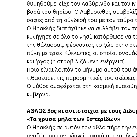
θυμηθούμε, είχε τον Λαβύρινθο και τον Μ
βορά του θηρίου. Ο Λαβύρινθος συμβολίζε
σαφές από τη σύνδεσή του με τον ταύρο 
Ο Ηρακλής διατάχθηκε να συλλάβει τον τα
κυνήγησε σε όλο το νησί, κατόρθωσε να το
της θάλασσας, φέρνοντας το ζώο στην στε
πύλη με τρεις Κύκλωπες, οι οποίοι ονομά
και ’ργος (η στροβιλιζόμενη ενέργεια).
Ποιο είναι λοιπόν το μήνυμα αυτού του 
τιθασεύσει τις παρορμητικές του σκέψεις,
Ο μύθος αναφέρεται στη κοσμική ευαισθη
κυβερνά.
ΑΘΛΟΣ 3ος κι αντιστοιχία με τους Διδ
«Τα χρυσά μήλα των Εσπερίδων»
Ο Ηρακλής σε αυτόν τον άθλο πήρε την ε
αναζήτηση τον οδηγεί μακριά πια και δεν