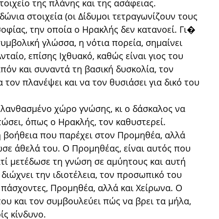
οιχείο της πλάνης και της ασάφειας.
δώνια στοιχεία (οι Δίδυμοι τετραγωνίζουν τους
 σοφίας, την οποία ο Ηρακλής δεν κατανοεί. Γι�
 συμβολική γλώσσα, η νότια πορεία, σημαίνει
ταίο, επίσης Ιχθυακό, καθώς είναι γιος του
ιπόν και συναντά τη βασική δυσκολία, τον
 τον πλανέψει και να τον θυσιάσει για δικό του
 λανθασμένο χώρο γνώσης, κι ο δάσκαλος να
ιτώσει, όπως ο Ηρακλής, τον καθυστερεί.
η βοήθεια που παρέχει στον Προμηθέα, αλλά
ωσε άθελά του. Ο Προμηθέας, είναι αυτός που
ατί μετέδωσε τη γνώση σε αμύητους και αυτή
διώχνει την ιδιοτέλεια, τον προσωπικό του
 πάσχοντες, Προμηθέα, αλλά και Χείρωνα. Ο
του και τον συμβουλεύει πώς να βρει τα μήλα,
ίς κίνδυνο.