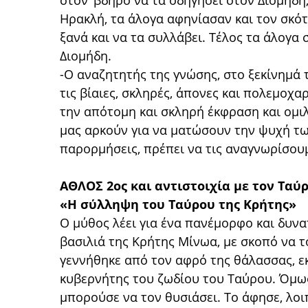
στον ’βδηρο να τα οδηγήσει στον Διομήδη,
Ηρακλή, τα άλογα αφηνίασαν και τον σκό
ξανά και να τα συλλάβει. Τέλος τα άλογα 
Διομήδη.
-Ο αναζητητής της γνώσης, στο ξεκίνημά τ
τις βίαιες, σκληρές, άπονες και πολεμοχα
την απότομη και σκληρή έκφραση και ομιλ
μας αρκούν για να ματώσουν την ψυχή τω
παρορμήσεις, πρέπει να τις αναγνωρίσουμ
ΑΘΛΟΣ 2ος και αντιστοιχία με τον Ταύ
«Η σύλληψη του Ταύρου της Κρήτης»
Ο μύθος λέει για ένα πανέμορφο και δυν
βασιλιά της Κρήτης Μίνωα, με σκοπό να τ
γεννήθηκε από τον αφρό της θάλασσας, εκ
κυβερνήτης του ζωδίου του Ταύρου. Όμως
μπορούσε να τον θυσιάσει. Το άφησε, λοι