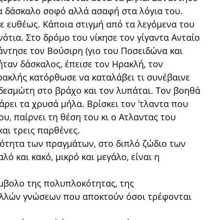
α δάσκαλο σοφό αλλά ασαφή στα λόγια του.
ε ευθέως. Κάποια στιγμή από τα λεγόμενα του
νότια. Στο δρόμο του νίκησε τον γίγαντα Ανταίο
νάντησε τον Βούσιρη (γιο του Ποσειδώνα και
ταν δάσκαλος, έπεισε τον Ηρακλή, τον
ρακλής κατόρθωσε να καταλάβει τι συνέβαινε
δεσμώτη στο βράχο και τον λυπάται. Τον βοηθά
πάρει τα χρυσά μήλα. Βρίσκει τον ’τλαντα που
υ, παίρνει τη θέση του κι ο Ατλαντας του
και τρεις παρθένες.
κότητα των πραγμάτων, στο διπλό ζώδιο των
λό και κακό, μικρό και μεγάλο, είναι η
ύμβολο της πολυπλοκότητας, της
ολλών γνώσεων που αποκτούν όσοι τρέφονται