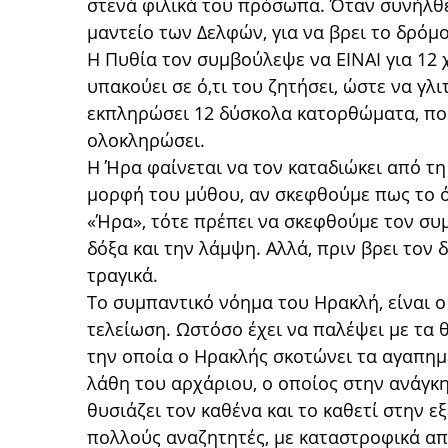
στενά φιλικά του πρόσωπα. Όταν συνήλθε
μαντείο των Δελφών, για να βρει το δρόμ
Η Πυθία τον συμβούλεψε να ΕΙΝΑΙ για 12 
υπακούει σε ό,τι του ζητήσει, ώστε να γλ
εκπληρώσει 12 δύσκολα κατορθώματα, πο
ολοκληρώσει.
Η Ήρα φαίνεται να τον καταδιώκει από τη
μορφή του μύθου, αν σκεφθούμε πως το ό
«Ήρα», τότε πρέπει να σκεφθούμε τον συ
δόξα και την λάμψη. Αλλά, πριν βρει τον 
τραγικά.
Το συμπαντικό νόημα του Ηρακλή, είναι ο
τελείωση. Ωστόσο έχει να παλέψει με τα 
την οποία ο Ηρακλής σκοτώνει τα αγαπημ
λάθη του αρχάριου, ο οποίος στην ανάγκ
θυσιάζει τον καθένα και το καθετί στην ε
πολλούς αναζητητές, με καταστροφικά α