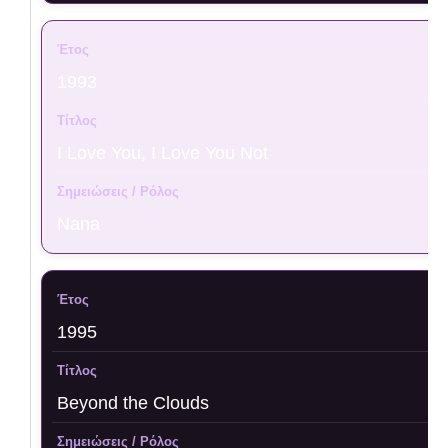
1993
I Love You, I Love You Not
Nana
1995
Beyond the Clouds