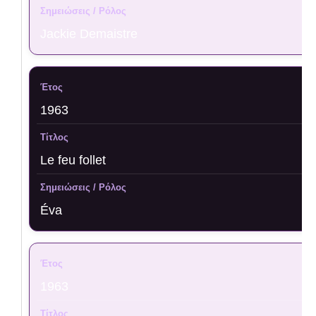
Jackie Demaistre
1963
Le feu follet
Éva
1963