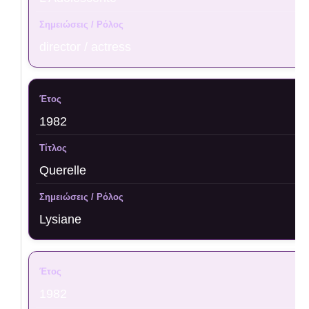
director / actress
1982
Querelle
Lysiane
1982