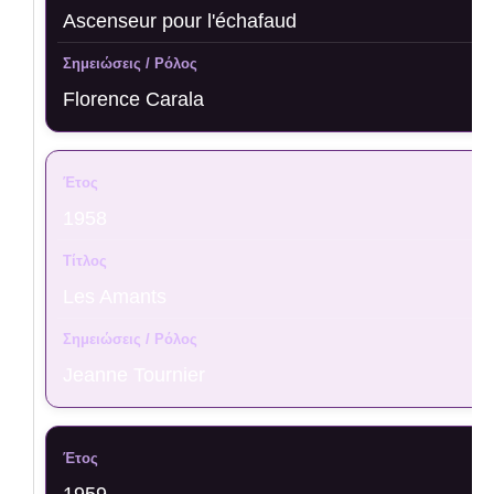
Ascenseur pour l'échafaud
Florence Carala
1958
Les Amants
Jeanne Tournier
1959