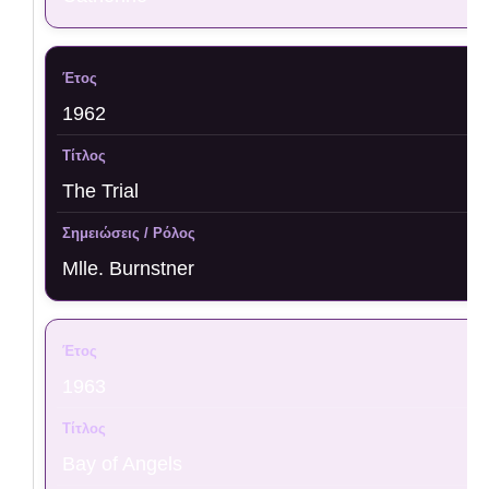
1962
The Trial
Mlle. Burnstner
1963
Bay of Angels