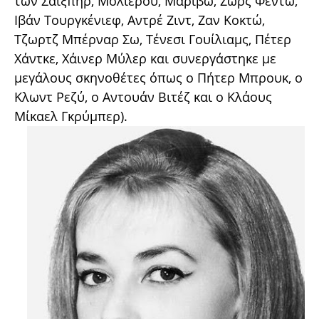
των Σαίξπηρ, Μολιέρου, Μαριβώ, Ζωρζ Φεντώ,
Ιβάν Τουργκένιεφ, Αντρέ Ζιντ, Ζαν Κοκτώ,
Τζωρτζ Μπέρναρ Σω, Τένεσι Γουίλιαμς, Πέτερ
Χάντκε, Χάινερ Μύλερ και συνεργάστηκε με
μεγάλους σκηνοθέτες όπως ο Πήτερ Μπρουκ, ο
Κλωντ Ρεζύ, ο Αντουάν Βιτέζ και ο Κλάους
Μίκαελ Γκρύμπερ).