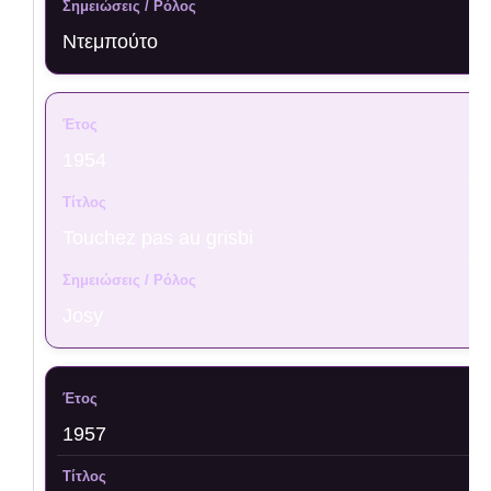
Ντεμπούτο
1954
Touchez pas au grisbi
Josy
1957