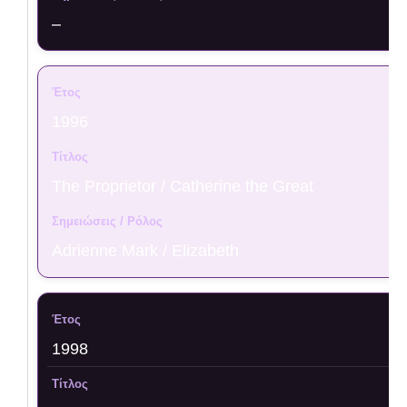
–
1996
The Proprietor / Catherine the Great
Adrienne Mark / Elizabeth
1998