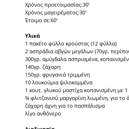
Χρόνος προετοιμασίας:30'
Χρόνος μαγειρέματος:30'
Έτοιμο σε:60'
Υλικά
1 πακέτο φύλλο κρούστας (12 φύλλα)
2 ασπράδια αβγών μεγάλων (70γρ. περίπο
300γρ. αμύγδαλα ασπρισμένα, κοπανισμέ
140γρ. ζάχαρη
150γρ. φρυγανιά τριμμένη
10 λουκούμια ψιλοκομμένα
1 κουτ. γλυκού μαστίχα κοπανισμένη με 1
¾ φλιτζανιού μαργαρίνη λιωμένη, για το
ζάχαρη άχνη για το πασπάλισμα
λίγο ανθόνερο