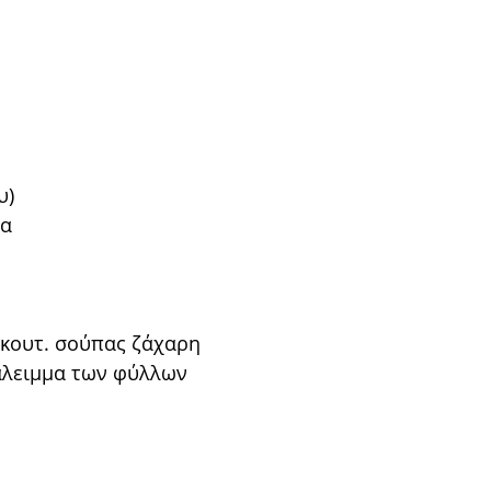
υ)
να
 κουτ. σούπας ζάχαρη
 άλειμμα των φύλλων