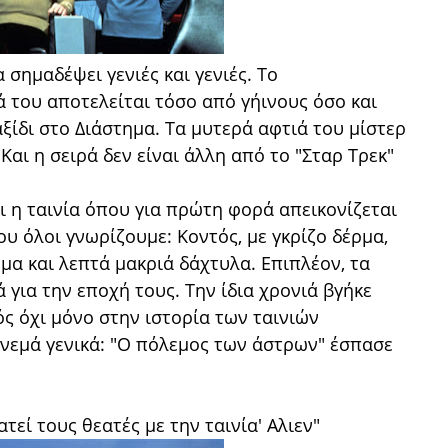
 σημαδέψει γενιές και γενιές. Το
 του αποτελείται τόσο από γήινους όσο και
αξίδι στο Διάστημα. Τα μυτερά αφτιά του μίστερ
 Και η σειρά δεν είναι άλλη από το "Σταρ Τρεκ"
ι η ταινία όπου για πρώτη φορά απεικονίζεται
υ όλοι γνωρίζουμε: Κοντός, με γκρίζο δέρμα,
α και λεπτά μακριά δάχτυλα. Επιπλέον, τα
 για την εποχή τους. Την ίδια χρονιά βγήκε
ός όχι μόνο στην ιστορία των ταινιών
ινεμά γενικά: "Ο πόλεμος των άστρων" έσπασε
εί τους θεατές με την ταινία' Αλιεν"