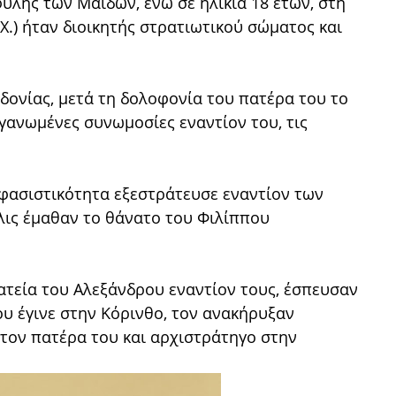
υλής των Μαίδων, ενώ σε ηλικία 18 ετών, στη
Χ.) ήταν διοικητής στρατιωτικού σώματος και
εδονίας, μετά τη δολοφονία του πατέρα του το
γανωμένες συνωμοσίες εναντίον του, τις
οφασιστικότητα εξεστράτευσε εναντίον των
λις έμαθαν το θάνατο του Φιλίππου
τεία του Αλεξάνδρου εναντίον τους, έσπευσαν
υ έγινε στην Κόρινθο, τον ανακήρυξαν
 τον πατέρα του και αρχιστράτηγο στην