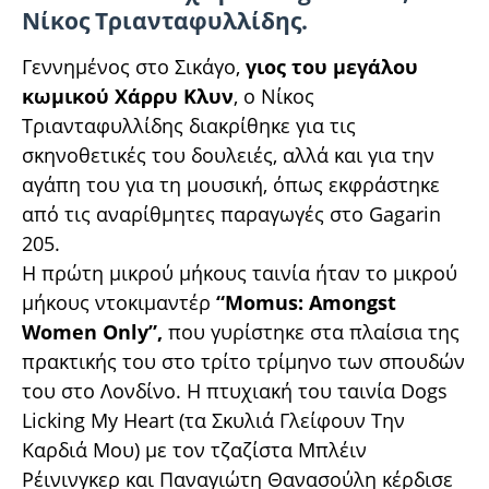
Νίκος Τριανταφυλλίδης.
Γεννημένος στο Σικάγο,
γιος του μεγάλου
κωμικού Χάρρυ Κλυν
, ο Νίκος
Τριανταφυλλίδης διακρίθηκε για τις
σκηνοθετικές του δουλειές, αλλά και για την
αγάπη του για τη μουσική, όπως εκφράστηκε
από τις αναρίθμητες παραγωγές στο Gagarin
205.
Η πρώτη μικρού μήκους ταινία ήταν το μικρού
μήκους ντοκιμαντέρ
“Momus: Amongst
Women Only”,
που γυρίστηκε στα πλαίσια της
πρακτικής του στο τρίτο τρίμηνο των σπουδών
του στο Λονδίνο. Η πτυχιακή του ταινία Dogs
Licking My Heart (τα Σκυλιά Γλείφουν Την
Καρδιά Μου) με τον τζαζίστα Μπλέιν
Ρέινινγκερ και Παναγιώτη Θανασούλη κέρδισε