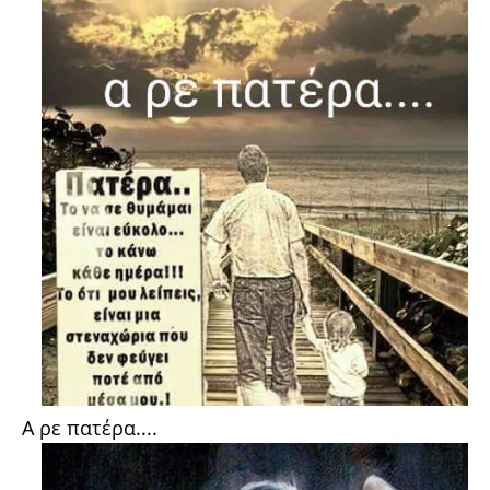
Α ρε πατέρα....