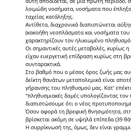
αυτή αποδίδεται, σε μια πρώτη περίοδο,
λοιμώδη νοσήματα, νοσήματα που έπληξα
ταχείας κατάληξης.
Αντίθετα, διαχρονικά διαπιστώνεται αύξ
(κακοήθη νεοπλάσματα και νοσήματα του
χαρακτηρίζουν τον ηλικιωμένο πληθυσμό
Οι σημαντικές αυτές μεταβολές, κυρίως 
είχαν ευεργετική επίδραση κυρίως στη β
συνταρακτικά.
Στο βαθμό που ο μέσος όρος ζωής μας αυ
δείκτη θανάτων μεταπολεμικά είναι αποτ
γήρανσης του πληθυσμού μας. Κατ' επέκ
"πληθυσμιακές δομές υπολογίζοντας τον
διαπιστώσουμε ότι ο νέος προτυποποιημέ
Όσον αφορά τη βρεφική θνησιμότητα, στη
βρίσκεται ακόμη σε υψηλά επίπεδα (39 θά
Η συρρίκνωσή της, όμως, δεν είναι γραμμ