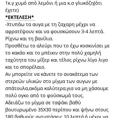
1κ.γ χυμό από λεμόνι ή μια κ.σ γλυκόζη(ότι
έχετε)
*ΕΚΤΕΛΕΣΗ*
-Χτυπάω τα αυγα με τη ζαχαρη μέχρι να
αφρατέψουν και να φουσκώσουν 3-4 λεπτά.
Ρίχνω και τη βανίλια.
Προσθέτω το αλεύρι που το έχω κοσκινίσει με
το κακάο και το μπέικιν στην πολύ χαμηλή
ταχύτητα του μίξερ και τέλος ρίχνω λίγο λιγο
και το σπορέλαιο.
Αν μπορείτε να κάνετε το ανακάτεμα των
στερεών υλικών στο μίγμα των αυγων με
σπάτουλα,ακόμα καλύτερα,για να μη χάσουμε
πολύ ογκο από το φούσκωμά τους.
Αδειάζω το μίγμα σε ταψάκι βαθύ
βουτυρωμένο 35Χ30 περίπου και ψήνω στους
180 βαθμούς αντιστάσεις 10 λεπτά,ή μέχρι να