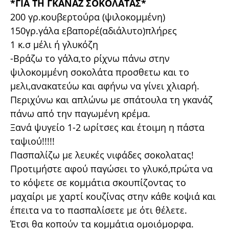
*ΓΙΑ ΤΗ ΓΚΑΝΑΖ ΣΟΚΟΛΑΤΑΣ*
200 γρ.κουβερτούρα (ψιλοκομμένη)
150γρ.γάλα εβαπορέ(αδιάλυτο)πλήρες
1 κ.σ μέλι ή γλυκόζη
-Βράζω το γάλα,το ρίχνω πάνω στην
ψιλοκομμένη σοκολάτα προσθετω και το
μελι,ανακατεύω και αφήνω να γίνει χλιαρή.
Περιχύνω και απλώνω με σπάτουλα τη γκανάζ
πάνω από την παγωμένη κρέμα.
Ξανά ψυγείο 1-2 ωρίτσες και έτοιμη η πάστα
ταψιού!!!!!
Πασπαλίζω με λευκές νιφάδες σοκολατας!
Προτιμήστε αφού παγώσει το γλυκό,πρώτα να
το κόψετε σε κομμάτια σκουπίζοντας το
μαχαίρι με χαρτί κουζίνας στην κάθε κοψιά και
έπειτα να το πασπαλίσετε με ότι θέλετε.
Έτσι θα κοπούν τα κομμάτια ομοιόμορφα.