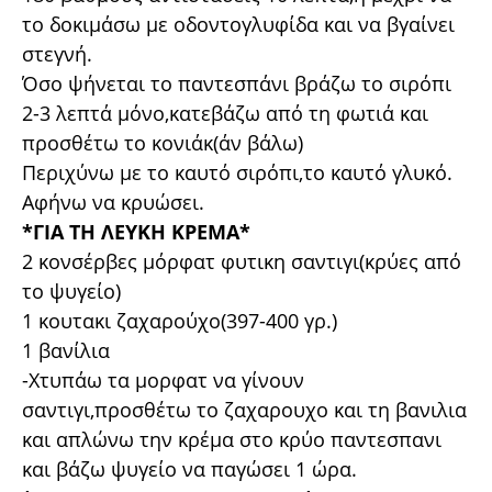
το δοκιμάσω με οδοντογλυφίδα και να βγαίνει
στεγνή.
Όσο ψήνεται το παντεσπάνι βράζω το σιρόπι
2-3 λεπτά μόνο,κατεβάζω από τη φωτιά και
προσθέτω το κονιάκ(άν βάλω)
Περιχύνω με το καυτό σιρόπι,το καυτό γλυκό.
Αφήνω να κρυώσει.
*ΓΙΑ ΤΗ ΛΕΥΚΗ ΚΡΕΜΑ*
2 κονσέρβες μόρφατ φυτικη σαντιγι(κρύες από
το ψυγείο)
1 κουτακι ζαχαρούχο(397-400 γρ.)
1 βανίλια
-Χτυπάω τα μορφατ να γίνουν
σαντιγι,προσθέτω το ζαχαρουχο και τη βανιλια
και απλώνω την κρέμα στο κρύο παντεσπανι
και βάζω ψυγείο να παγώσει 1 ώρα.