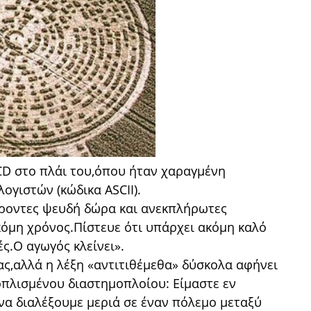
 CD στο πλάι του,όπου ήταν χαραγμένη
γιστών (κώδικα ΑSCΙΙ).
έροντες ψευδή δώρα και ανεκπλήρωτες
όμη χρόνος.Πίστευε ότι υπάρχει ακόμη καλό
ς.Ο αγωγός κλείνει».
σας,αλλά η λέξη «αντιτιθέμεθα» δύσκολα αφήνει
οπλισμένου διαστημοπλοίου: Είμαστε εν
να διαλέξουμε μεριά σε έναν πόλεμο μεταξύ