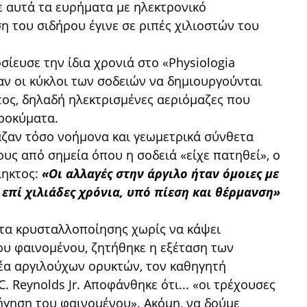
ε αυτά τα ευρήματα με ηλεκτρονικό
η του σιδήρου έγινε σε ριπές χιλιοστών του
σίευσε την ίδια χρονιά στο «Ρhysiologia
αν οι κύκλοι των σοδειών να δημιουργούνται
ος, δηλαδή ηλεκτρισμένες αεριόμαζες που
κροκύματα.
αζαν τόσο νοήμονα και γεωμετρικά σύνθετα
υς από σημεία όπου η σοδειά «είχε πατηθεί», ο
ληκτος:
«Οι αλλαγές στην άργιλο ήταν όμοιες με
 επί χιλιάδες χρόνια, υπό πίεση και θέρμανση»
ητα κρυσταλλοποίησης χωρίς να κάψει
ου φαινομένου, ζητήθηκε η εξέταση των
μέα αργιλούχων ορυκτών, τον καθηγητή
. Reynolds Jr. Αποφάνθηκε ότι... «οι τρέχουσες
ήγηση του φαινομένου». Ακόμη, να δούμε