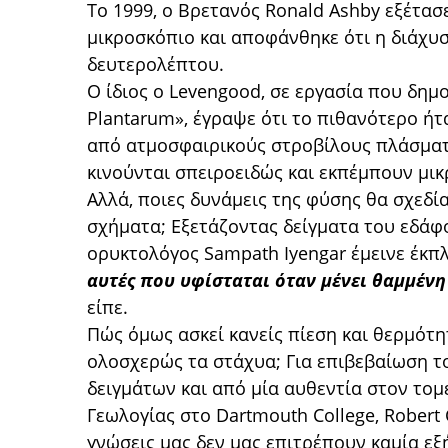
Το 1999, ο Βρετανός Ronald Αshby εξέτασ
μικροσκόπιο και αποφάνθηκε ότι η διάχυσ
δευτερολέπτου.
Ο ίδιος ο Levengood, σε εργασία που δημο
Ρlantarum», έγραψε ότι το πιθανότερο ήτ
από ατμοσφαιρικούς στροβίλους πλάσματ
κινούνται σπειροειδώς και εκπέμπουν μι
Αλλά, ποιες δυνάμεις της φύσης θα σχεδί
σχήματα; Εξετάζοντας δείγματα του εδάφο
ορυκτολόγος Sampath Ιyengar έμεινε έκπ
αυτές που υφίσταται όταν μένει θαμμένη
είπε.
Πώς όμως ασκεί κανείς πίεση και θερμότ
ολοσχερώς τα στάχυα; Για επιβεβαίωση τ
δειγμάτων και από μία αυθεντία στον το
Γεωλογίας στο Dartmouth College, Robert C
γνώσεις μας δεν μας επιτρέπουν καμία εξ