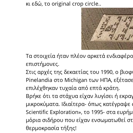
κι εδώ, το original crop circle..
Τα στοιχεία ήταν πλέον αρκετά ενδιαφέρ
επιστήμονες.
Στις αρχές της δεκαετίας του 1990, ο βιο
Ρinelandia στο Μichigan των ΗΠΑ, εξέτασ
επιλέχθηκαν τυχαία από επτά κράτη.
Βρήκε ότι τα στάχυα είχαν λυγίσει ή εκρα
μικροκύματα. Ιδιαίτερα- όπως κατέγραψε 
Scientific Εxploration», το 1995- στα ευ
μόρια σιδήρου που είχαν ενσωματωθεί στ
θερμοκρασία τήξης!