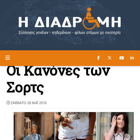
ΔΙΑΒΑΣΤΕ ΕΔΩ ►
Η ΔΙΑΔΡΟΜΗ
Οι Κανόνες των
Σορτς
ΣΆΒΒΑΤΟ 28 ΜΑΪ́ 2016