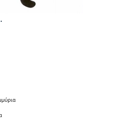
.
μμύρια
α