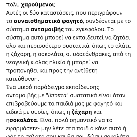
πολύ
χαρούμενοι
;
Αυτές οι δύο καταστάσεις, που περιγράφουν
το
συναισθηματικό
φαγητό
, συνδέονται με το
σύστημα
ανταμοιβής
του εγκεφάλου. Το
σύστημα αυτό μπορεί να εκπαιδευτεί να ζητάει
όλο και περισσότερο συστατικά, όπως το αλάτι,
η ζάχαρη, η σοκολάτα, οι υδατάνθρακες, από τη
νεογνική κιόλας ηλικία ή μπορεί να
προπονηθεί και προς την αντίθετη
κατεύθυνση.
Ένα μικρό παράδειγμα εκπαίδευσης
ανταμοιβής με "
ύποπτα
" συστατικά είναι όταν
επιβραβεύουμε τα παιδιά μας με φαγητό και
ειδικά με ουσίες, όπως η
ζάχαρη
και
η
σοκολάτα
. Είναι πολύ σημαντικό να το
εφαρμόσετε- μην λέτε στα παιδιά κάνε αυτό ή
φάε τη σαλάτα σου και θα σου δώσω σοκολάτα