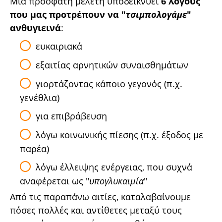
Μια πρόσφατη μελέτη υποδεικνύει
6 λόγους
που μας προτρέπουν να "
τσιμπολογάμε
"
ανθυγιεινά
:
ευκαιριακά
εξαιτίας αρνητικών συναισθημάτων
γιορτάζοντας κάποιο γεγονός (π.χ.
γενέθλια)
για επιβράβευση
λόγω κοινωνικής πίεσης (π.χ. έξοδος με
παρέα)
λόγω έλλειψης ενέργειας, που συχνά
αναφέρεται ως "
υπογλυκαιμία
"
Από τις παραπάνω αιτίες, καταλαβαίνουμε
πόσες πολλές και αντίθετες μεταξύ τους