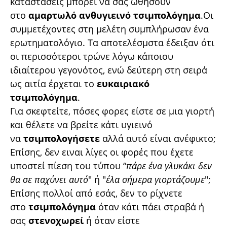
καταστάσεις μπορεί να σας ωθήσουν
στο
αμαρτωλό
ανθυγιεινό
τσιμπολόγημα
.Οι
συμμετέχοντες στη μελέτη συμπλήρωσαν ένα
ερωτηματολόγιο. Τα αποτελέσμστα έδειξαν ότι
οι περισσότεροι τρώνε λόγω κάποιου
ιδιαίτερου γεγονότος, ενώ δεύτερη στη σειρά
ως αιτία έρχεται το
ευκαιριακό
τσιμπολόγημα
.
Για σκεφτείτε, πόσες φορες είστε σε μια γιορτή
και θέλετε να βρείτε κάτι υγιεινό
να
τσιμπολογήσετε
αλλά αυτό είναι ανέφικτο;
Επίσης, δεν ειναι λίγες οι φορές που έχετε
υποστεί πίεση του τύπου “
πάρε ένα γλυκάκι δεν
θα σε παχύνει αυτό
" ή "
έλα σήμερα γιορτάζουμε
";
Επίσης πολλοί από εσάς, δεν το ρίχνετε
στο
τσιμπολόγημα
όταν κάτι πάει στραβά ή
σας
στενοχωρεί
ή όταν είστε