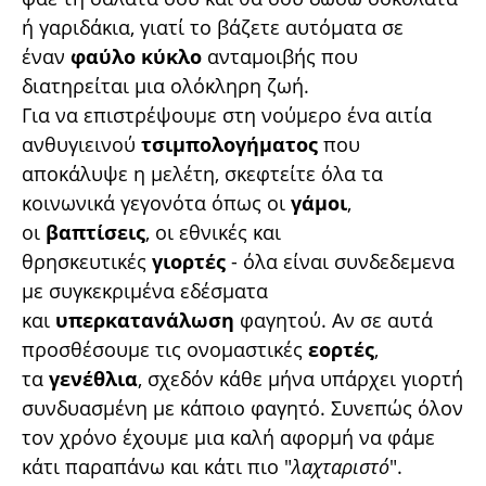
ή γαριδάκια, γιατί το βάζετε αυτόματα σε
έναν
φαύλο κύκλο
ανταμοιβής που
διατηρείται μια ολόκληρη ζωή.
Για να επιστρέψουμε στη νούμερο ένα αιτία
ανθυγιεινού
τσιμπολογήματος
που
αποκάλυψε η μελέτη, σκεφτείτε όλα τα
κοινωνικά γεγονότα όπως οι
γάμοι
,
οι
βαπτίσεις
, οι εθνικές και
θρησκευτικές
γιορτές
- όλα είναι συνδεδεμενα
με συγκεκριμένα εδέσματα
και
υπερκατανάλωση
φαγητού. Αν σε αυτά
προσθέσουμε τις ονομαστικές
εορτές
,
τα
γενέθλια
, σχεδόν κάθε μήνα υπάρχει γιορτή
συνδυασμένη με κάποιο φαγητό. Συνεπώς όλον
τον χρόνο έχουμε μια καλή αφορμή να φάμε
κάτι παραπάνω και κάτι πιο "
λαχταριστό
".