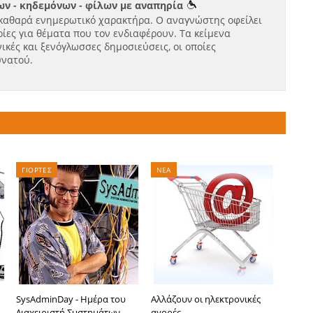
ν - κηδεμόνων - φίλων με αναπηρία
καθαρά ενημερωτικό χαρακτήρα. Ο αναγνώστης οφείλει
ίες για θέματα που τον ενδιαφέρουν. Τα κείμενα
ικές και ξενόγλωσσες δημοσιεύσεις, οι οποίες
υνατού.
ΓΙΟΡΤΕΣ
ΝΕΑ
SysAdminDay - Ημέρα του
Αλλάζουν οι ηλεκτρονικές
Διαχειριστή Συστημάτων
αγορές