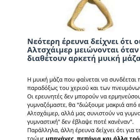
Νεότερη έρευνα δείχνει ότι 
Αλτσχάιμερ μειώνονται όταν 
διαθέτουν αρκετή μυική μάζα
Η μυική μάζα που φαίνεται να συνδέεται 
παραδόξως του χεριού και των πνευμόνω
Οι ερευνητές δεν μπορούν να ερμηνεύσουν 
γυμναζόμαστε, θα "διώξουμε μακριά από 
Αλτσχάιμερ, αλλά μας συνιστούν να γυμναζ
γυμναστική" δεν έβλαψε ποτέ κανέναν".
Παράλληλα, άλλη έρευνα δείχνει ότι για 
τρώμε
μπανάνες, πεπόνια και άλλα τρό