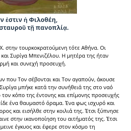
 ἐστιν ἡ Φιλοθέη,
σταυροῦ τῇ πανοπλίᾳ.
.Χ. στην τουρκοκρατούμενη τότε Αθήνα. Οι
 και Συρίγα Μπενιζέλου. Η μητέρα της ήταν
ερμή και συνεχή προσευχή.
ων που Τον σέβονται και Τον
αγαπούν, άκουσε
 Συρίγα μπήκε κατά την συνήθειά της στο ναό
ό τον κόπο της έντονης και επίμονης προσευχής
 είδε ένα θαυμαστό όραμα. Ένα φως ισχυρό και
ρος και εισήλθε στην κοιλιά της. Έτσι ξύπνησε
αινε στην ικανοποίηση του αιτήματός της. Έτσι
έμεινε έγκυος και έφερε στον κόσμο τη