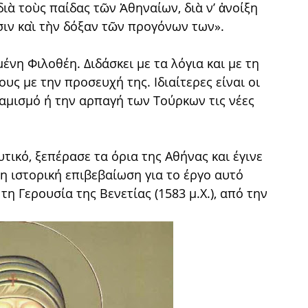
ιὰ τοὺς παίδας τῶν Ἀθηναίων, διὰ ν’ ἀνοίξη
ιν καὶ τὴν δόξαν τῶν προγόνων των».
νη Φιλοθέη. Διδάσκει με τα λόγια και με τη
υς με την προσευχή της. Ιδιαίτερες είναι οι
λαμισμό ή την αρπαγή των Τούρκων τις νέες
υτικό, ξεπέρασε τα όρια της Αθήνας και έγινε
η ιστορική επιβεβαίωση για το έργο αυτό
η Γερουσία της Βενετίας (1583 μ.Χ.), από την