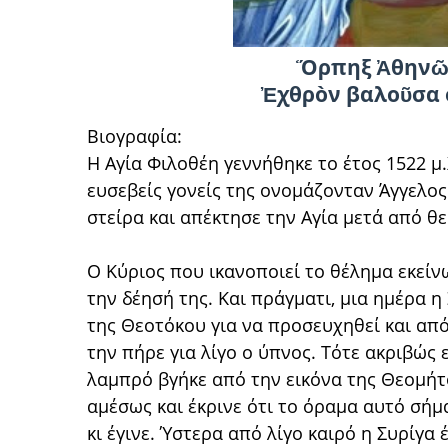
Ὅρπηξ Ἀθηνῶν
Ἐχθρὸν βαλοῦσα 
Βιογραφία:
Η Αγία Φιλοθέη γεννήθηκε το έτος 1522 μ
ευσεβείς γονείς της ονομάζονταν Άγγελος
στείρα και απέκτησε την Αγία μετά από θ
Ο Κύριος που ικανοποιεί το θέλημα εκείν
την δέησή της. Και πράγματι, μια ημέρα η
της Θεοτόκου για να προσευχηθεί και απ
την πήρε για λίγο ο ύπνος. Τότε ακριβώς
λαμπρό βγήκε από την εικόνα της Θεομήτο
αμέσως και έκρινε ότι το όραμα αυτό σήμ
κι έγινε. Ύστερα από λίγο καιρό η Συρίγα 