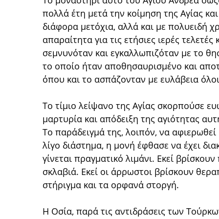
Το μοναστήρι αυτό του Αγίου Ανδρέα σωζό
πολλά έτη μετά την κοίμηση της Αγίας και
διάφορα μετόχια, αλλά και με πολυειδή χ
απαραίτητα για τις ετήσιες ιερές τελετέ
σεμνυνόταν και εγκαλλωπιζόταν με το θησ
το οποίο ήταν αποθησαυρισμένο και αποτ
όπου και το ασπάζονταν με ευλάβεια όλοι
Το τίμιο λείψανο της Αγίας σκορπούσε ε
μαρτυρία και απόδειξη της αγιότητας αυτ
Το παράδειγμά της, λοιπόν, να αφιερωθεί 
λίγο διάστημα, η μονή έφθασε να έχει δι
γίνεται πραγματικό λιμάνι. Εκεί βρίσκου
σκλαβιά. Εκεί οι άρρωστοι βρίσκουν θεραπ
στήριγμα και τα ορφανά στοργή.
Η Οσία, παρά τις αντιδράσεις των Τούρκω