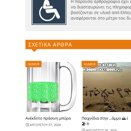
Η παρούσα αρθρογραφία έχει 
να διασταυρώνει τις πληροφορ
βασίζονται σε υλικό από Ελλην
αναφέρονται στο μέτρο του δ
ΣΧΕΤΙΚΑ ΑΡΘΡΑ
HUMOR
HUMOR
Ανέκδοτο πράσινη μπύρα
Παιχνίδια στην ...άμμο 🌅⤹
🏖🌞
ΑΥΓΟΥΣΤΟΥ 07, 2026
ΑΥΓΟΥΣΤΟΥ 05, 2026